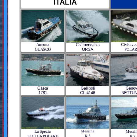
ITALIA
Ancona
Civitave
Civitavecchia
GUASCO
ORSA
POLAR
Gaeta
Gallipoli
Geno
1781
GL 4146
NETTUN
Messina
La Spezia
Messi
K 5
STELLA POLARE
K 7