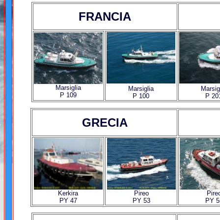
FRANCIA
Marsiglia
Marsiglia
Marsig
P 109
P 100
P 20
GRECIA
Kerkira
Pireo
Pire
PY 47
PY 53
PY 5