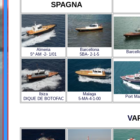
SPAGNA
Almeria
Barcellona
Barcell
5^ AM -2- 1/01
5BA- 2-1-5
Ibiza
Malaga
Port Ma
DIQUE DE BOTOFAC
5-MA-4-1-00
V
AR