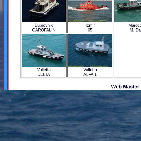
Dubrovnik
Izmir
Maroc
GAROFALIN
65
M. Da
Valletta
Valletta
DELTA
ALFA 1
Web Master 