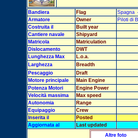
Bandiera
Flag
Spagna 
Armatore
Owner
Piloti di 
Costruita il
Built year
Cantiere navale
Shipyard
Matricola
Matriculation
Dislocamento
DWT
Lunghezza Max
L.o.a.
Larghezz
a
Breadth
Pescaggio
Draft
Motore principale
Main Engine
Potenza Motori
Engine Power
Velocità massima
Max speed
Autonomia
Range
Equipaggio
Crew
Inserita il
Posted
Aggiornata al
Last updated
Altre foto