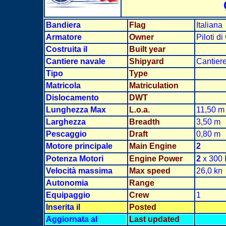
Bandiera
Flag
Italiana
Armatore
Owner
Piloti d
Costruita il
Built year
Cantiere navale
Shipyard
Cantier
Tipo
Type
Matricola
Matriculation
Dislocamento
DWT
Lunghezza Max
L.o.a.
11,50 m
Larghezz
a
Breadth
3,50 m
Pescaggio
Draft
0,80 m
Motore principale
Main Engine
2
Potenza Motori
Engine Power
2
x 300
Velocità massima
Max speed
26,0 kn
Autonomia
Range
Equipaggio
Crew
1
Inserita il
Posted
Aggiornata al
Last updated