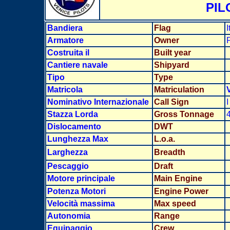
PIL
Bandiera
Flag
I
Armatore
Owner
P
Costruita il
Built year
Cantiere navale
Shipyard
Tipo
Type
Matricola
Matriculation
Nominativo Internazionale
Call Sign
I
Stazza Lorda
Gross Tonnage
Dislocamento
DWT
Lunghezza Max
L.o.a.
Larghezz
a
Breadth
Pescaggio
Draft
Motore principale
Main Engine
Potenza Motori
Engine Power
Velocità massima
Max speed
Autonomia
Range
Equipaggio
Crew