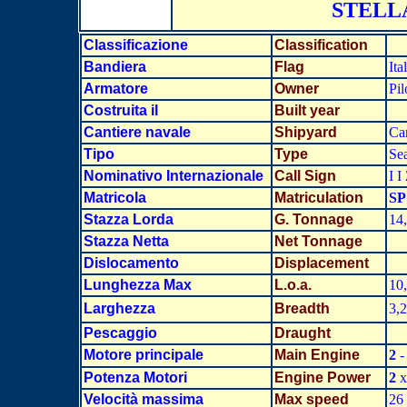
STELL
Classificazione
Classification
Bandiera
Flag
It
Armatore
Owner
Pil
Costruita il
Built year
Cantiere navale
Shipyard
Ca
Tipo
Type
Se
Nominativo Internazionale
Call Sign
I I
Matricola
Matriculation
SP
Stazza Lorda
G. Tonnage
14
Stazza Netta
Net Tonnage
Dislocamento
Displacement
Lunghezza Max
L.o.a.
10
Larghezz
a
Breadth
3,
Pescaggio
Draught
Motore principale
Main Engine
2
-
Potenza Motori
Engine Power
2
x
Velocità massima
Max speed
26