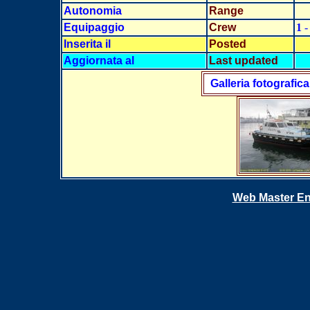
Autonomia
Range
Equipaggio
Crew
1
-
Inserita il
Posted
Aggiornata al
Last updated
Galleria fotografica
Web Master En