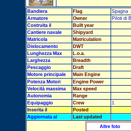
Bandiera
Flag
Spagna
Armatore
Owner
Piloti di
Costruita il
Built year
Cantiere navale
Shipyard
Matricola
Matriculation
Dislocamento
DWT
Lunghezza Max
L.o.a.
Larghezz
a
Breadth
Pescaggio
Draft
Motore principale
Main Engine
Potenza Motori
Engine Power
Velocità massima
Max speed
Autonomia
Range
Equipaggio
Crew
1
Inserita il
Posted
Aggiornata al
Last updated
Altre foto