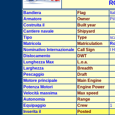
R
Bandiera
Flag
It
Armatore
Owner
Pil
Costruita il
Built year
Cantiere navale
Shipyard
Tipo
Type
sc
Matricola
Matriculation
Ro
Nominativo Internazionale
Call Sign
I H
Dislocamento
DWT
Lunghezza Max
L.o.a.
Larghezz
a
Breadth
Pescaggio
Draft
Motore principale
Main Engine
Potenza Motori
Engine Power
Velocità massima
Max speed
Autonomia
Range
Equipaggio
Crew
1
Inserita il
Posted