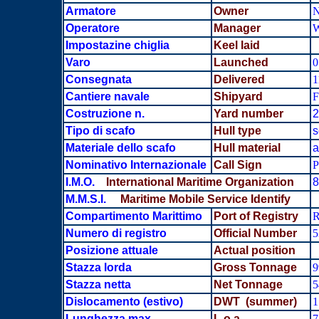
Armatore
Owner
N
Operatore
Manager
W
Impostazine chiglia
Keel laid
Varo
Launched
0
Consegnata
Delivered
1
Cantiere navale
Shipyard
Costruzione n.
Yard number
2
Tipo di scafo
Hull type
s
Materiale dello scafo
Hull material
a
Nominativo Internazionale
Call Sign
P
I.M.O.
International Maritime Organization
8
M.M.S.I.
Maritime Mobile Service Identify
Compartimento Marittimo
Port of Registry
R
Numero di registro
Official Number
5
Posizione attuale
Actual position
Stazza lorda
Gross Tonnage
9
Stazza netta
Net Tonnage
5
Dislocamento
(estivo)
DWT (summer)
1
Lunghezza max
L.o.a.
7