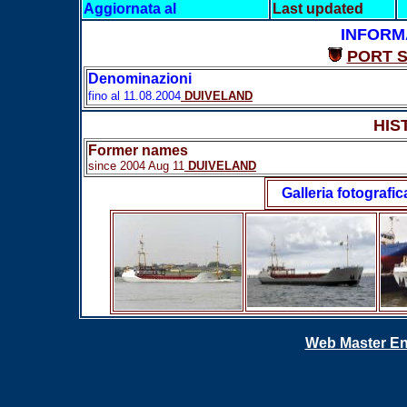
Aggiornata al
Last updated
INFORM
PORT 
Denominazioni
fino al 11.08.2004
DUIVELAND
HIS
Former names
since 2004 Aug 11
DUIVELAND
Galleria fotografic
Web Master En