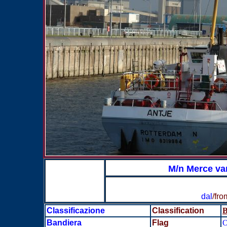
M/n Merce va
dal
/fro
Classificazione
Classification
B
Bandiera
Flag
O