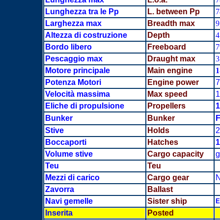
Lunghezza tra le Pp
L. between Pp
7
Larghezza max
Breadth
max
9
Altezza di costruzione
Depth
4
Bordo libero
Freeboard
7
Pescaggio max
Draught max
3
Motore principale
Main engine
1
Potenza Motori
Engine power
7
Velocità massima
Max speed
1
Eliche di propulsione
Propellers
1
Bunker
Bunker
F
Stive
Holds
2
Boccaporti
Hatches
1
Volume stive
Cargo capacity
g
Teu
Teu
Mezzi di carico
Cargo gear
Zavorra
Ballast
Navi gemelle
Sister ship
E
Inserita
Posted