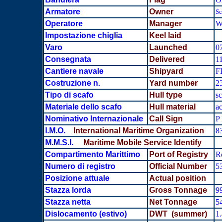
Armatore
Owner
Sc
Operatore
Manager
Wa
Impostazione chiglia
Keel laid
Varo
Launched
0
Consegnata
Delivered
1
Cantiere navale
Shipyard
F
Costruzione n.
Yard number
2
Tipo di scafo
Hull type
sc
Materiale dello scafo
Hull material
ac
Nominativo Internazionale
Call Sign
P
I.M.O.
International Maritime Organization
8
M.M.S.I.
Maritime Mobile Service Identify
Compartimento Marittimo
Port of Registry
R
Numero di registro
Official Number
5
Posizione attuale
Actual position
Stazza lorda
Gross Tonnage
99
Stazza netta
Net Tonnage
5
Dislocamento
(estivo)
DWT (summer)
1