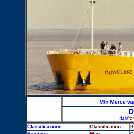
M/n Merce va
D
dal/
fr
Classificazione
Classification
B
Bandiera
Flag
O