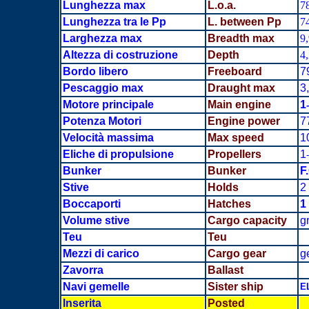
Lunghezza max
L.o.a.
7
Lunghezza tra le Pp
L. between Pp
7
Larghezza max
Breadth
max
9
Altezza di costruzione
Depth
4
Bordo libero
Freeboard
7
Pescaggio max
Draught max
3
Motore principale
Main engine
1
Potenza Motori
Engine power
7
Velocità massima
Max speed
1
Eliche di propulsione
Propellers
1
Bunker
Bunker
F
Stive
Holds
2
Boccaporti
Hatches
1
Volume stive
Cargo capacity
g
Teu
Teu
Mezzi di carico
Cargo gear
g
Zavorra
Ballast
Navi gemelle
Sister ship
E
Inserita
Posted