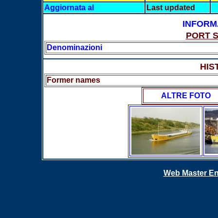
Aggiornata al
Last updated
INFORM
PORT 
Denominazioni
HIS
Former names
ALTRE FOTO
Web Master En