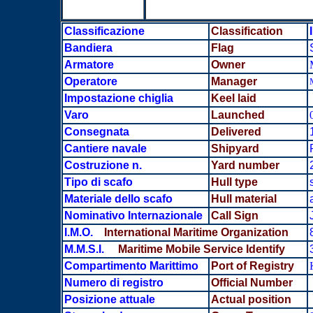
Classificazione
Classification
Bandiera
Flag
Armatore
Owner
Operatore
Manager
Impostazione chiglia
Keel laid
Varo
Launched
Consegnata
Delivered
Cantiere navale
Shipyard
Costruzione n.
Yard number
Tipo di scafo
Hull type
Materiale dello scafo
Hull material
Nominativo Internazionale
Call Sign
I.M.O.
International Maritime Organization
M.M.S.I.
Maritime Mobile Service Identify
Compartimento Marittimo
Port of Registry
Numero di registro
Official Number
Posizione attuale
Actual position