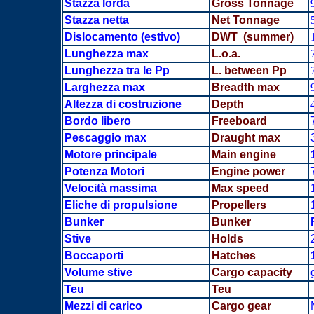
Stazza lorda
Gross Tonnage
Stazza netta
Net Tonnage
Dislocamento
(estivo)
DWT (summer)
Lunghezza max
L.o.a.
Lunghezza tra le Pp
L. between Pp
Larghezza max
Breadth
max
Altezza di costruzione
Depth
Bordo libero
Freeboard
Pescaggio max
Draught max
Motore principale
Main engine
Potenza Motori
Engine power
Velocità massima
Max speed
Eliche di propulsione
Propellers
Bunker
Bunker
Stive
Holds
Boccaporti
Hatches
Volume stive
Cargo capacity
Teu
Teu
Mezzi di carico
Cargo gear