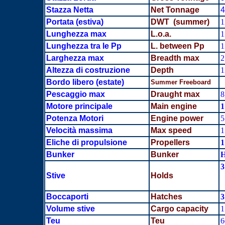
Stazza Netta
Net Tonnage
4
Portata
(estiva)
DWT (summer)
1
Lunghezza max
L.o.a.
1
Lunghezza tra le Pp
L. between Pp
1
Larghezza max
Breadth
max
2
Altezza di costruzione
Depth
1
Bordo libero (estate)
Summer Freeboard
Pescaggio max
Draught max
8
Motore principale
Main engine
1
Potenza Motori
Engine power
5
Velocità massima
Max speed
1
Eliche di propulsione
Propellers
1
Bunker
Bunker
3
Stive
Holds
Boccaporti
Hatches
3
Volume stive
Cargo capacity
1
Teu
Teu
6