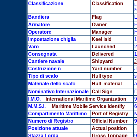
Classificazione
Classification
E
S
Bandiera
Flag
L
Armatore
Owner
Operatore
Manager
Impostazione chiglia
Keel laid
1
Varo
Launched
2
Consegnata
Delivered
1
Cantiere navale
Shipyard
J
Costruzione n.
Yard number
J
Tipo di scafo
Hull type
s
Materiale dello scafo
Hull material
a
Nominativo Internazionale
Call Sign
D
I.M.O.
International Maritime Organization
9
M.M.S.I.
Maritime Mobile Service Identify
6
Compartimento Marittimo
Port of Registry
M
Numero di Registro
Official Number
9
Posizione attuale
Actual position
Stazza Lorda
Gross Tonnage
9