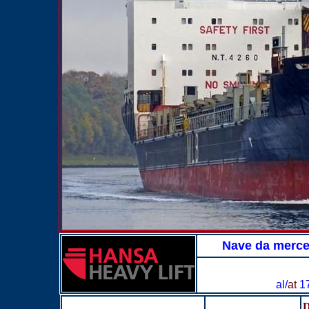
Nave da merce
al/
at
17
D