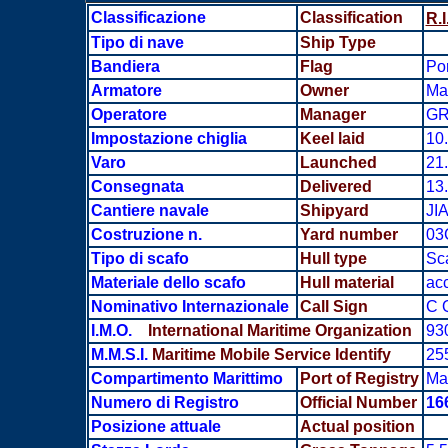
Classificazione
Classification
R.I
Tipo di nave
Ship Type
Bandiera
Flag
Por
Armatore
Owner
Ma
Operatore
Manager
GR
Impostazione chiglia
Keel laid
10
Varo
Launched
21
Consegnata
Delivered
13
Cantiere navale
Shipyard
JI
Costruzione n.
Yard number
03
Tipo di scafo
Hull type
Sca
Materiale dello scafo
Hull material
acc
Nominativo Internazionale
Call Sign
C Q
I.M.O.
International Maritime Organization
93
M.M.S.I.
Maritime Mobile Service Identify
25
Compartimento Marittimo
Port of Registry
Ma
Numero di Registro
Official Number
16
Posizione attuale
Actual position