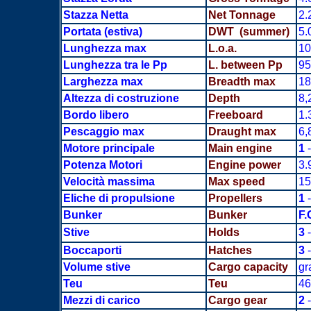
Stazza Netta
Net Tonnage
2.
Portata
(estiva)
DWT (summer)
5.
Lunghezza max
L.o.a.
10
Lunghezza tra le Pp
L. between Pp
95
Larghezza max
Breadth
max
18
Altezza di costruzione
Depth
8,
Bordo libero
Freeboard
1.
Pescaggio max
Draught max
6,
Motore principale
Main engine
1
-
Potenza Motori
Engine power
3.
Velocità massima
Max speed
15
Eliche di propulsione
Propellers
1
-
Bunker
Bunker
F.
Stive
Holds
3
-
Boccaporti
Hatches
3
-
Volume stive
Cargo capacity
gr
Teu
Teu
46
Mezzi di carico
Cargo gear
2
-