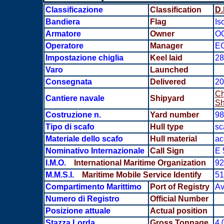
Classificazione
Classification
D.
Bandiera
Flag
Is
Armatore
Owner
O
Operatore
Manager
E
Impostazione chiglia
Keel laid
28
Varo
Launched
Consegnata
Delivered
20
Ch
Cantiere navale
Shipyard
Sh
Costruzione n.
Yard number
98
Tipo di scafo
Hull type
sc
Materiale dello scafo
Hull material
ac
Nominativo Internazionale
Call Sign
E 
I.M.O.
International Maritime Organization
92
M.M.S.I.
Maritime Mobile Service Identify
51
Compartimento Marittimo
Port of Registry
Av
Numero di Registro
Official Number
Posizione attuale
Actual position
Stazza Lorda
Gross Tonnage
4.