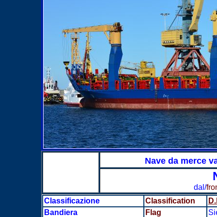
Nave da merce 
dal/
fr
Classificazione
Classification
D.
Bandiera
Flag
Si