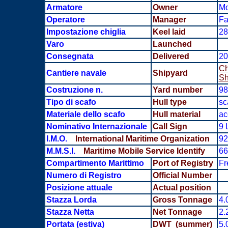
Armatore
Owner
Mo
Operatore
Manager
Fa
Impostazione chiglia
Keel laid
28
Varo
Launched
Consegnata
Delivered
20
Ch
Cantiere navale
Shipyard
Sh
Costruzione n.
Yard number
98
Tipo di scafo
Hull type
sc
Materiale dello scafo
Hull material
ac
Nominativo Internazionale
Call Sign
9 
I.M.O.
International Maritime Organization
92
M.M.S.I.
Maritime Mobile Service Identify
66
Compartimento Marittimo
Port of Registry
Fr
Numero di Registro
Official Number
Posizione attuale
Actual position
Stazza Lorda
Gross Tonnage
4.
Stazza Netta
Net Tonnage
2.
Portata
(estiva)
DWT (summer)
5.