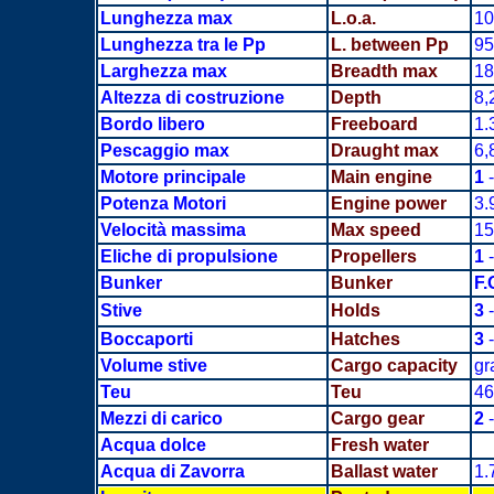
Lunghezza max
L.o.a.
10
Lunghezza tra le Pp
L. between Pp
95
Larghezza max
Breadth
max
18
Altezza di costruzione
Depth
8,
Bordo libero
Freeboard
1.
Pescaggio max
Draught max
6,
Motore principale
Main engine
1
-
Potenza Motori
Engine power
3.
Velocità massima
Max speed
15
Eliche di propulsione
Propellers
1
-
Bunker
Bunker
F.
Stive
Holds
3
-
Boccaporti
Hatches
3
-
Volume stive
Cargo capacity
gr
Teu
Teu
46
Mezzi di carico
Cargo gear
2
-
Acqua dolce
Fresh water
Acqua di Zavorra
Ballast water
1.