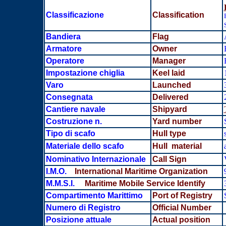
Classificazione
Classification
Bandiera
Flag
Armatore
Owner
Operatore
Manager
Impostazione chiglia
Keel laid
Varo
Launched
Consegnata
Delivered
Cantiere navale
Shipyard
Costruzione n.
Yard number
Tipo di scafo
Hull type
Materiale dello scafo
Hull material
Nominativo Internazionale
Call Sign
I.M.O.
International Maritime Organization
M.M.S.I.
Maritime Mobile Service Identify
Compartimento Marittimo
Port of Registry
Numero di Registro
Official Number
Posizione attuale
Actual position