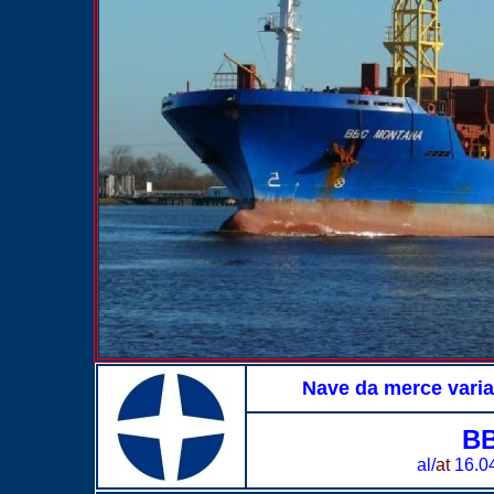
Nave da merce varia
B
al/
at
16.0