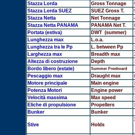
Stazza Lorda
Gross Tonnage
Stazza Lorda SUEZ
SUEZ Gross T.
Stazza Netta
Net Tonnage
Stazza Netta PANAMA
PANAMA Net T.
Portata
(estiva)
DWT (summer)
Lunghezza max
L.o.a.
Lunghezza tra le Pp
L. between Pp
Larghezza max
Breadth
max
Altezza di costruzione
Depth
Bordo libero (estate)
Summer Freeboard
Pescaggio max
Draught max
Motore principale
Main engine
Potenza Motori
Engine power
Velocità massima
Max speed
Eliche di propulsione
Propellers
Bunker
Bunker
Stive
Holds