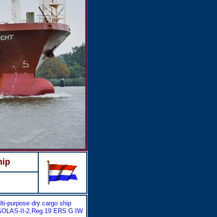
hip
ti-purpose dry cargo ship
 SOLAS-II-2,Reg.19 ERS G IW