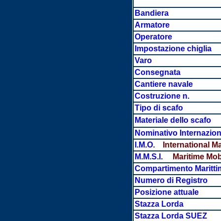
Bandiera
Armatore
Operatore
Impostazione chiglia
Varo
Consegnata
Cantiere navale
Costruzione n.
Tipo di scafo
Materiale dello scafo
Nominativo Internazion
I.M.O.
International M
M.M.S.I.
Maritime Mobi
Compartimento Maritti
Numero di Registro
Posizione attuale
Stazza Lorda
Stazza Lorda SUEZ