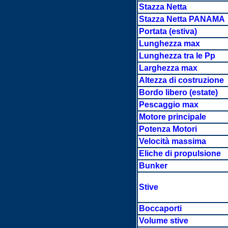
Stazza Netta
Stazza Netta PANAMA
Portata
(estiva)
Lunghezza max
Lunghezza tra le Pp
Larghezza max
Altezza di costruzione
Bordo libero (estate)
Pescaggio max
Motore principale
Potenza Motori
Velocità massima
Eliche di propulsione
Bunker
Stive
Boccaporti
Volume stive