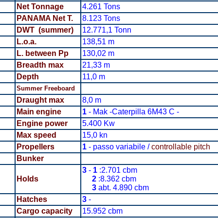
Net Tonnage
4.261 Tons
PANAMA Net T.
8.123 Tons
DWT (summer)
12.771,1 Tonn
L.o.a.
138,51 m
L. between Pp
130,02 m
Breadth
max
21,33 m
Depth
11,0 m
Summer Freeboard
Draught max
8,0 m
Main engine
1
- Mak -Caterpilla 6M43 C -
Engine power
5.400 Kw
Max speed
15,0 kn
Propellers
1
- passo variabile /
controllable pitch
Bunker
3
-
1
:2.701 cbm
Holds
2
:8.362 cbm
3
abt. 4.890 cbm
Hatches
3
-
Cargo capacity
15.952 cbm