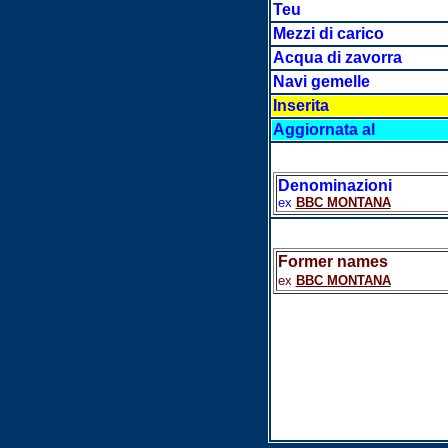
Teu
Mezzi di carico
Acqua di zavorra
Navi gemelle
Inserita
Aggiornata al
Denominazioni
ex
BBC MONTANA
Former names
ex
BBC MONTANA