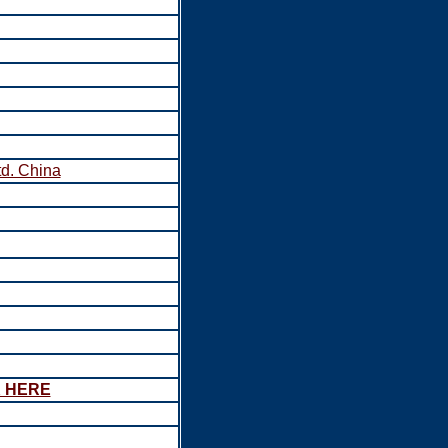
td. China
K HERE