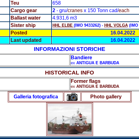
Teu
658
Cargo gear
2
- gru/
cranes
x 150 Tonn cad/
each
Ballast water
4.931,6 m3
Sister ship
HHL ELBE
(IMO 9433262) -
HHL VOLGA
(IMO 
Posted
16.04.2022
Last updated
16.04.2022
INFORMAZIONI STORICHE
Bandiere
ex
ANTIGUA E BARBUDA
HISTORICAL INFO
Former flags
ex
ANTIGUA E BARBUDA
Galleria fotografica
Photo gallery