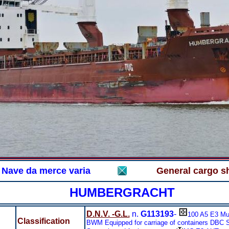
Nave da merce varia
General cargo s
HUMBERGRACHT
D.N.V. -G.L.
n.
G113193
-
100 A5 E3 Mul
Classification
BWM Equipped for carriage of containers DBC