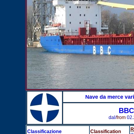
Nave da merce var
BBC
dal/
from
02.
R
Classificazione
Classification