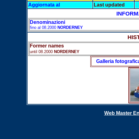
Aggiornata al
Last updated
INFORM
Denominazioni
fino al 08.2000
NORDERNEY
HIS
Former names
until 08.2000
NORDERNEY
Galleria fotografic
Web Master En