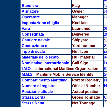
I
Bandiera
Flag
It
Armatore
Owner
N
Operatore
Manager
B
Impostazione chiglia
Keel laid
Varo
Launched
2
Consegnata
Delivered
2
Cantiere navale
Shipyard
S
Costruzione n.
Yard number
8
Tipo di scafo
Hull type
s
Materiale dello scafo
Hull material
a
Nominativo Internazionale
Call Sign
I
I.M.O.
International Maritime Organization
9
M.M.S.I.
Maritime Mobile Service Identify
2
Compartimento Marittimo
Port of Registry
N
Numero di registro
Official Number
N
Posizione attuale
Actual position
Stazza Lorda
Gross Tonnage
6
Stazza Netta
Net Tonnage
2