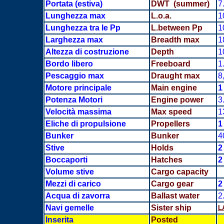
Portata
(estiva)
DWT (summer)
7
Lunghezza max
L.o.a.
1
Lunghezza tra le Pp
L.between Pp
1
Larghezza max
Breadth
max
1
Altezza di costruzione
Depth
1
Bordo libero
Freeboard
1
Pescaggio max
Draught max
8
Motore principale
Main engine
1
Potenza Motori
Engine power
3
Velocità massima
Max speed
1
Eliche di propulsione
Propellers
1
Bunker
Bunker
4
Stive
Holds
Boccaporti
Hatches
Volume stive
Cargo capacity
Mezzi di carico
Cargo gear
2
Acqua di zavorra
Ballast water
2
Navi gemelle
Sister ship
L
Inserita
Posted