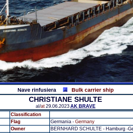
Nave rinfusiera
Bulk carrier ship
CHRISTIANE SHULTE
al/
at
29.06.2023
AK BRAVE
Classification
Flag
Germania -
Germany
Owner
BERNHARD SCHULTE - Hamburg -G