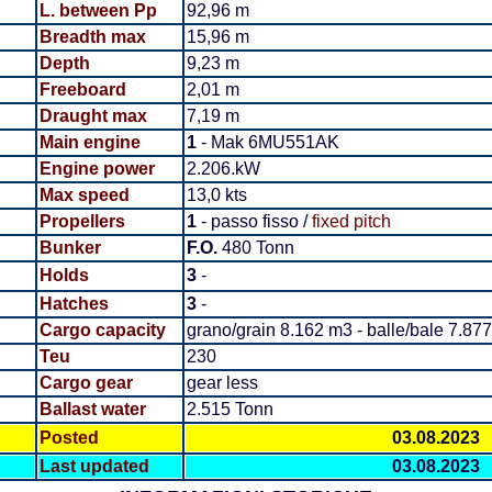
L. between Pp
92,96 m
Breadth
max
15,96 m
Depth
9,23 m
Freeboard
2,01 m
Draught max
7,19 m
Main engine
1
- Mak 6MU551AK
Engine power
2.206.kW
Max speed
13,0 kts
Propellers
1
- passo fisso /
fixed pitch
Bunker
F.O.
480 Tonn
Holds
3
-
Hatches
3
-
Cargo capacity
grano/grain 8.162 m3 - balle/bale 7.877
Teu
230
Cargo gear
gear less
Ballast water
2.515 Tonn
Posted
03.08.2023
Last updated
03.08.2023