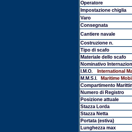
Operatore
Impostazione chiglia
Varo
Consegnata
Cantiere navale
Costruzione n.
Tipo di scafo
Materiale dello scafo
Nominativo Internazion
I.M.O.
International M
M.M.S.I.
Maritime Mobile
Compartimento Maritti
Numero di Registro
Posizione attuale
Stazza Lorda
Stazza Netta
Portata (estiva)
Lunghezza max