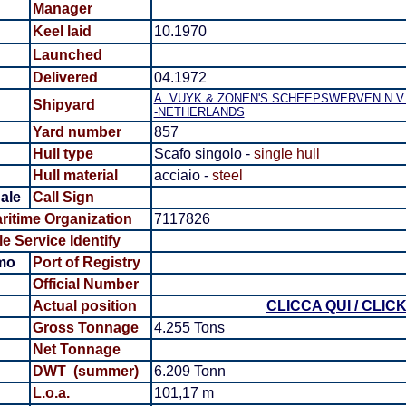
Manager
Keel laid
10.1970
Launched
Delivered
04.1972
A. VUYK & ZONEN'S SCHEEPSWERVEN N.V.
Shipyard
-NETHERLANDS
Yard number
857
Hull type
Scafo singolo -
single hull
Hull material
acciaio -
steel
ale
Call Sign
aritime Organization
7117826
 Service Identify
mo
Port of Registry
Official Number
Actual position
CLICCA QUI / CLIC
Gross Tonnage
4.255 Tons
Net Tonnage
DWT (summer)
6.209 Tonn
L.o.a.
101,17 m