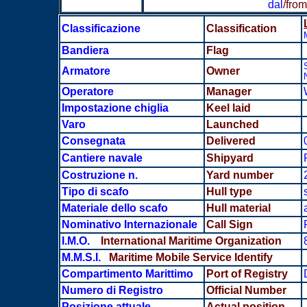
dal
/fro
Classificazione
Classification
Bandiera
Flag
Armatore
Owner
Operatore
Manager
Impostazione chiglia
Keel laid
Varo
Launched
Consegnata
Delivered
Cantiere navale
Shipyard
Costruzione n.
Yard number
Tipo di scafo
Hull type
Materiale dello scafo
Hull material
Nominativo Internazionale
Call Sign
I.M.O.
International Maritime Organization
M.M.S.I.
Maritime Mobile Service Identify
Compartimento Marittimo
Port of Registry
Numero di Registro
Official Number
Posizione attuale
Actual position