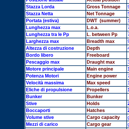
Stazza Lorda
Gross Tonnage
Stazza Netta
Net Tonnage
Portata
(estiva)
DWT (summer)
Lunghezza max
L.o.a.
Lunghezza tra le Pp
L. between Pp
Larghezza max
Breadth
max
Altezza di costruzione
Depth
Bordo libero
Freeboard
Pescaggio max
Draught max
Motore principale
Main engine
Potenza Motori
Engine power
Velocità massima
Max speed
Eliche di propulsione
Propellers
Bunker
Bunker
Stive
Holds
Boccaporti
Hatches
Volume stive
Cargo capacity
Mezzi di carico
Cargo gear