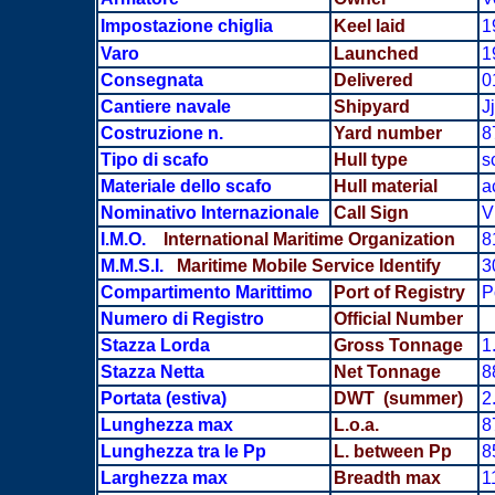
Impostazione chiglia
Keel laid
1
Varo
Launched
1
Consegnata
Delivered
0
Cantiere navale
Shipyard
J
Costruzione n.
Yard number
8
Tipo di scafo
Hull type
s
Materiale dello scafo
Hull material
a
Nominativo Internazionale
Call Sign
V
I.M.O.
International Maritime Organization
8
M.M.S.I.
Maritime Mobile Service Identify
3
Compartimento Marittimo
Port of Registry
P
Numero di Registro
Official Number
Stazza Lorda
Gross Tonnage
1
Stazza Netta
Net Tonnage
8
Portata
(estiva)
DWT (summer)
2
Lunghezza max
L.o.a.
8
Lunghezza tra le Pp
L. between Pp
8
Larghezza max
Breadth
max
1