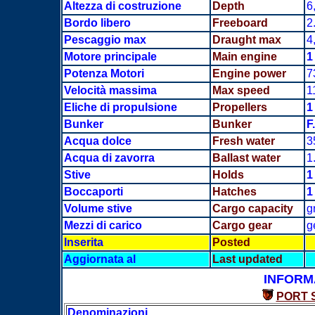
Altezza di costruzione
Depth
6
Bordo libero
Freeboard
2
Pescaggio max
Draught max
4
Motore principale
Main engine
1
Potenza Motori
Engine power
7
Velocità massima
Max speed
1
Eliche di propulsione
Propellers
1
Bunker
Bunker
F
Acqua dolce
Fresh water
3
Acqua di zavorra
Ballast water
1
Stive
Holds
1
Boccaporti
Hatches
1
Volume stive
Cargo capacity
g
Mezzi di carico
Cargo gear
g
Inserita
Posted
Aggiornata al
Last updated
INFORM
PORT 
Denominazioni