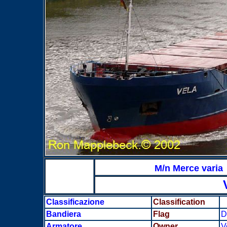
M/n Merce varia
Classificazione
Classification
Bandiera
Flag
D
Armatore
Owner
V