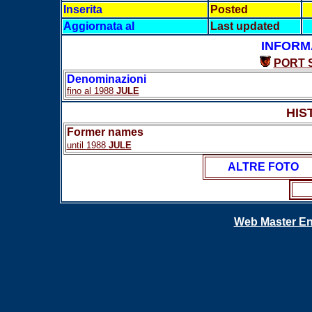
Inserita
Posted
Aggiornata al
Last updated
INFORM
PORT 
Denominazioni
fino al 1988
JULE
HIS
Former names
until
1988
JULE
ALTRE FOTO
Web Master En