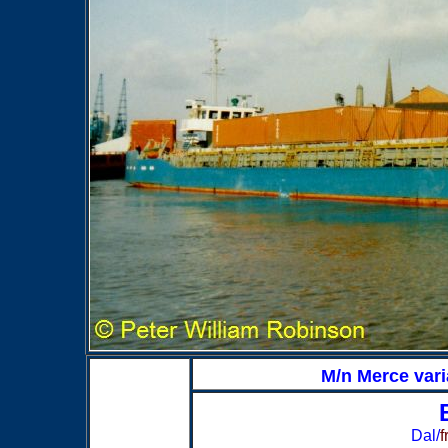
M/n Merce vari
Dal/
f