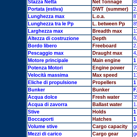
Stazza Netta
Net Tonnage
8
Portata
(estiva)
DWT (summer)
2
Lunghezza max
L.o.a.
8
Lunghezza tra le Pp
L. between Pp
8
Larghezza max
Breadth
max
1
Altezza di costruzione
Depth
6
Bordo libero
Freeboard
2
Pescaggio max
Draught max
4
Motore principale
Main engine
1
Potenza Motori
Engine power
7
Velocità massima
Max speed
1
Eliche di propulsione
Propellers
1
Bunker
Bunker
F
Acqua dolce
Fresh water
3
Acqua di zavorra
Ballast water
1
Stive
Holds
1
Boccaporti
Hatches
1
Volume stive
Cargo capacity
g
Mezzi di carico
Cargo gear
g