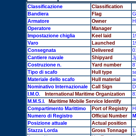
Classificazione
Classification
Bandiera
Flag
G
Armatore
Owner
H
Operatore
Manager
Impostazione chiglia
Keel laid
1
Varo
Launched
1
Consegnata
Delivered
0
Cantiere navale
Shipyard
J
Costruzione n.
Yard number
8
Tipo di scafo
Hull type
s
Materiale dello scafo
Hull material
a
Nominativo Internazionale
Call Sign
D
I.M.O.
International Maritime Organization
8
M.M.S.I.
Maritime Mobile Service Identify
Compartimento Marittimo
Port of Registry
H
Numero di Registro
Official Number
M
Posizione attuale
Actual position
Stazza Lorda
Gross Tonnage
1