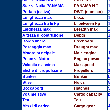
Stazza Netta PANAMA
PANAMA N.T.
1
Portata
(estiva)
DWT (summer)
2
Lunghezza max
L.o.a.
1
Lunghezza tra le Pp
L. between Pp
1
Larghezza max
Breadth
max
2
Altezza di costruzione
Depth
1
Bordo libero
Freeboard
3
Pescaggio max
Draught max
Motore principale
Main engine
Potenza Motori
Engine power
5
Velocità massima
Max speed
1
Eliche di propulsione
Propellers
1
Bunker
Bunker
Stive
Holds
Boccaporti
Hatches
Volume stive
Cargo capacity
b
Teu
Teu
Mezzi di carico
Gargo gear