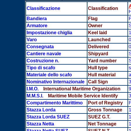
A
Classificazione
Classification
Bandiera
Flag
Armatore
Owner
S
Impostazione chiglia
Keel laid
1
Varo
Launched
0
Consegnata
Delivered
0
Cantiere navale
Shipyard
Costruzione n.
Yard number
Tipo di scafo
Hull type
s
Materiale dello scafo
Hull material
a
Nominativo Internazionale
Call Sign
3
I.M.O.
International Maritime Organization
M.M.S.I.
Maritime Mobile Service Identify
Compartimento Marittimo
Port of Registry
Stazza Lorda
Gross Tonnage
1
Stazza Lorda SUEZ
SUEZ G.T.
1
Stazza Netta
Net Tonnage
1
Stazza Netta SUEZ
SUEZ N.T.
1