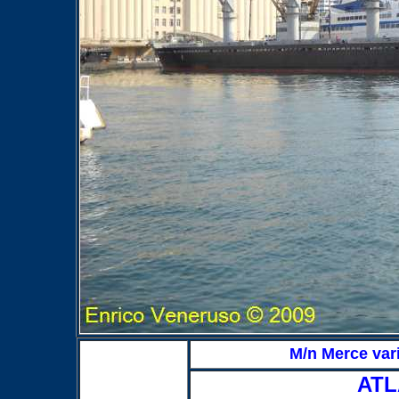
M/n Merce var
A
TL