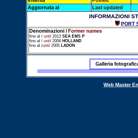
Inserita
Posted
Aggiornata al
Last updated
INFORMAZIONI S
PORT 
Denominazioni /
Former names
fino al /
until
2013
SEA EMS P
fino al /
until
2006
HOLLAND
fino al /
until
2005
LADON
Galleria fotografic
Web Master En