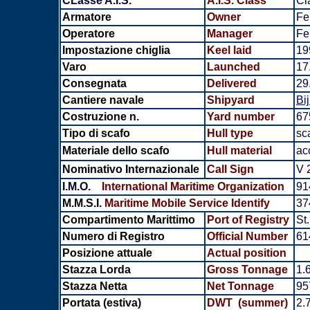
CLasse A.I.S.
A.I.S. Class
Cl
Armatore
Owner
Fe
Operatore
Manager
Fe
Impostazione chiglia
Keel laid
19
Varo
Launched
17
Consegnata
Delivered
29
Cantiere navale
Shipyard
Bi
Costruzione n.
Yard number
67
Tipo di scafo
Hull type
sc
Materiale dello scafo
Hull material
ac
Nominativo Internazionale
Call Sign
V 
I.M.O.
International Maritime Organization
91
M.M.S.I.
Maritime Mobile Service Identify
37
Compartimento Marittimo
Port of Registry
St
Numero di Registro
Official Number
61
Posizione attuale
Actual position
Stazza Lorda
Gross Tonnage
1.
Stazza Netta
Net Tonnage
95
Portata (estiva)
DWT (summer)
2.