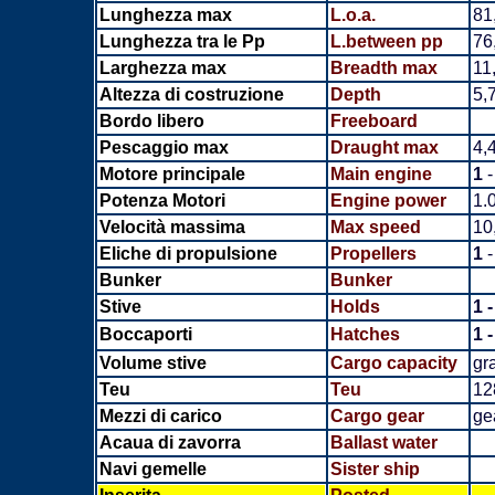
Lunghezza max
L.o.a.
81
Lunghezza tra le Pp
L.between pp
76
Larghezza max
Breadth
max
11
Altezza di costruzione
Depth
5,
Bordo libero
Freeboard
Pescaggio max
Draught max
4,
Motore principale
Main engine
1
-
Potenza Motori
Engine power
1.
Velocità massima
Max speed
10
Eliche di propulsione
Propellers
1
-
Bunker
Bunker
Stive
Holds
1 
Boccaporti
Hatches
1 
Volume stive
Cargo capacity
gra
Teu
Teu
12
Mezzi di carico
Cargo gear
ge
Acaua di zavorra
Ballast water
Navi gemelle
Sister ship