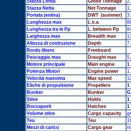
Stazza Lorda
Gross Tonnage
2
Stazza Netta
Net Tonnage
1
Portata
(estiva)
DWT (summer)
3
Lunghezza max
L.o.a.
8
Lunghezza tra le Pp
L. between Pp
8
Larghezza max
Breadth
max
1
Altezza di costruzione
Depth
7
Bordo libero
Freeboard
Pescaggio max
Draught max
5
Motore principale
Main engine
1
Potenza Motori
Engine power
1
Velocità massima
Max speed
1
Eliche di propulsione
Propellers
1
Bunker
Bunker
G
Stive
Holds
1
Boccaporti
Hatches
1
Volume stive
Cargo capacity
gr
Teu
Teu
18
Mezzi di carico
Cargo gear
n