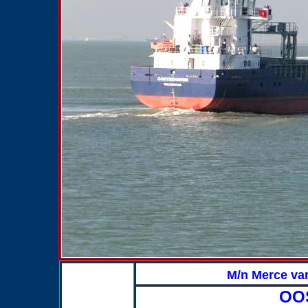
M/n Merce var
OO