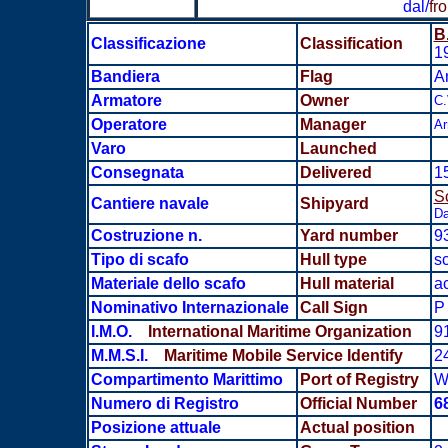
dal/
fr
B
Classificazione
Classification
1
Bandiera
Flag
An
Armatore
Owner
C.
Operatore
Manager
Ar
Varo
Launched
Consegnata
Delivered
1
S
Cantiere navale
Shipyard
Da
Costruzione n.
Yard number
9
Tipo di scafo
Hull type
sc
Materiale dello scafo
Hull material
ac
Nominativo Internazionale
Call Sign
P 
I.M.O.
International Maritime Organization
9
M.M.S.I.
Maritime Mobile Service Identify
2
Compartimento Marittimo
Port of Registry
W
Numero di Registro
Official Number
6
Posizione attuale
Actual position