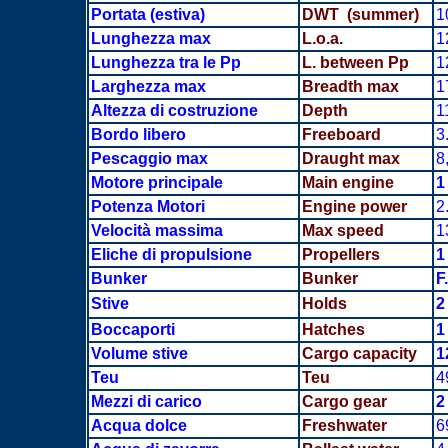
Portata
(estiva)
DWT (summer)
1
Lunghezza max
L.o.a.
1
Lunghezza tra le Pp
L. between Pp
1
Larghezza max
Breadth
max
1
Altezza di costruzione
Depth
1
Bordo libero
Freeboard
3
Pescaggio max
Draught max
8
Motore principale
Main engine
1
Potenza Motori
Engine power
2
Velocità massima
Max speed
1
Eliche di propulsione
Propellers
1
Bunker
Bunker
F
Stive
Holds
2
Boccaporti
Hatches
1
Volume stive
Cargo capacity
1
Teu
Teu
4
Mezzi di carico
Cargo gear
2
Acqua dolce
Freshwater
6