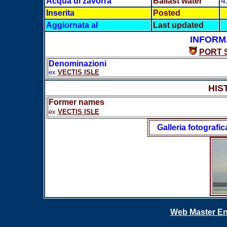
Acqua di zavorra
Ballast water
4
Inserita
Posted
Aggiornata al
Last updated
INFORM
PORT 
Denominazioni
ex
VECTIS ISLE
HIS
Former names
ex
VECTIS ISLE
Galleria fotografic
Web Master En