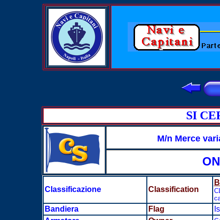
SI C
M/n Merce vari
ON
B
Classificazione
Classification
C
ca
Bandiera
Flag
I