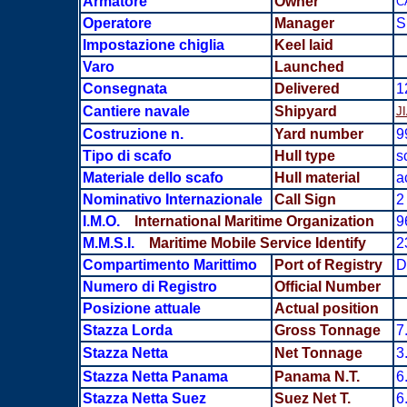
Armatore
Owner
C
Operatore
Manager
S
Impostazione chiglia
Keel laid
Varo
Launched
Consegnata
Delivered
1
Cantiere navale
Shipyard
J
Costruzione n.
Yard number
9
Tipo di scafo
Hull type
s
Materiale dello scafo
Hull material
a
Nominativo Internazionale
Call Sign
2
I.M.O.
International Maritime Organization
9
M.M.S.I.
Maritime Mobile Service Identify
2
Compartimento Marittimo
Port of Registry
D
Numero di Registro
Official Number
Posizione attuale
Actual position
Stazza Lorda
Gross Tonnage
7
Stazza Netta
Net Tonnage
3
Stazza Netta Panama
Panama N.T.
6
Stazza Netta Suez
Suez Net T.
6