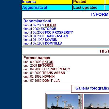
Inserita
Posted
Aggiornata al
Last updated
INFORM
Denominazioni
fino al 09.2009
EKTOR
fino al 2009
EKTOROB
fino al 09.2006
FCC PROSPERITY
fino al 01.2000
TRANS ASEAN
fino al 01.1992
NOVNIN
fino al 07.1989
DOMITILLA
HIS
Former names
until 09.2009
EKTOR
until 2009
EKTOROB
until 09.2006
FCC PROSPERITY
until 01.2000
TRANS ASEAN
until 01.1992
NOVNIN
until 07.1989
DOMITILLA
Galleria fotografic