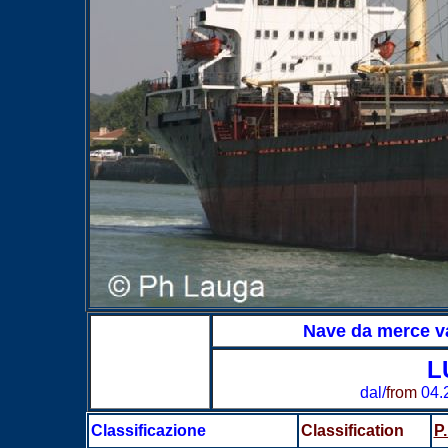
Nave da merce v
L
dal/
from
04.
Classificazione
Classification
P