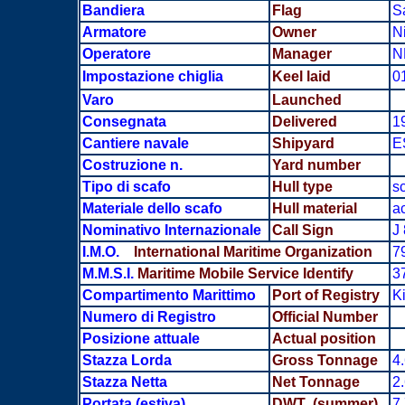
Bandiera
Flag
S
Armatore
Owner
Ni
Operatore
Manager
N
Impostazione chiglia
Keel laid
0
Varo
Launched
Consegnata
Delivered
1
Cantiere navale
Shipyard
E
Costruzione n.
Yard number
Tipo di scafo
Hull type
sc
Materiale dello scafo
Hull material
a
Nominativo Internazionale
Call Sign
J 
I.M.O.
International Maritime Organization
7
M.M.S.I.
Maritime Mobile Service Identify
3
Compartimento Marittimo
Port of Registry
K
Numero di Registro
Official Number
Posizione attuale
Actual position
Stazza Lorda
Gross Tonnage
4
Stazza Netta
Net Tonnage
2
Portata
(estiva)
DWT (summer)
7