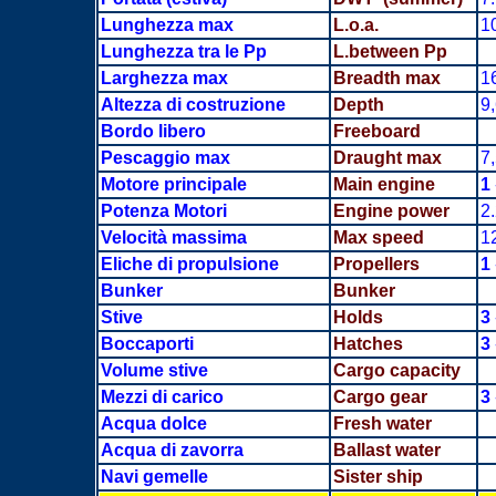
Lunghezza max
L.o.a.
1
Lunghezza tra le Pp
L.between Pp
Larghezza max
Breadth
max
1
Altezza di costruzione
Depth
9
Bordo libero
Freeboard
Pescaggio max
Draught max
7
Motore principale
Main engine
1
Potenza Motori
Engine power
2
Velocità massima
Max speed
1
Eliche di propulsione
Propellers
1
Bunker
Bunker
Stive
Holds
3
Boccaporti
Hatches
3
Volume stive
Cargo capacity
Mezzi di carico
Cargo gear
3
Acqua dolce
Fresh water
Acqua di zavorra
Ballast water
Navi gemelle
Sister ship