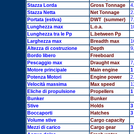
Stazza Lorda
Gross Tonnage
4
Stazza Netta
Net Tonnage
2
Portata
(estiva)
DWT (summer)
7
Lunghezza max
L.o.a.
1
Lunghezza tra le Pp
L.between Pp
Larghezza max
Breadth
max
1
Altezza di costruzione
Depth
9
Bordo libero
Freeboard
Pescaggio max
Draught max
7
Motore principale
Main engine
1
Potenza Motori
Engine power
2
Velocità massima
Max speed
1
Eliche di propulsione
Propellers
Bunker
Bunker
Stive
Holds
3
Boccaporti
Hatches
3
Volume stive
Cargo capacity
Mezzi di carico
Cargo gear
3