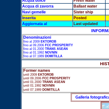
Acqua dolce
Fresh water
Acqua di zavorra
Ballast water
Navi gemelle
Sister ship
Inserita
Posted
Aggiornata al
Last updated
INFORM
Denominazioni
fino al 2009
EKTOROB
fino al 09.2006
FCC PROSPERITY
fino al 01.2000
TRANS ASEAN
fino al 01.1992
NOVNIN
fino al 07.1989
DOMITILLA
HIS
Former names
until 2009
EKTOROB
until 09.2006
FCC PROSPERITY
until 01.2000
TRANS ASEAN
until 01.1992
NOVNIN
until 07.1989
DOMITILLA
Galleria fotografic