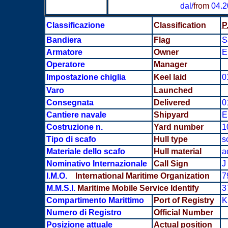
dal/
from
04.2
Classificazione
Classification
P
Bandiera
Flag
S
Armatore
Owner
E
Operatore
Manager
Impostazione chiglia
Keel laid
0
Varo
Launched
Consegnata
Delivered
0
Cantiere navale
Shipyard
E
Costruzione n.
Yard number
1
Tipo di scafo
Hull type
s
Materiale dello scafo
Hull material
a
Nominativo Internazionale
Call Sign
J
I.M.O.
International Maritime Organization
7
M.M.S.I.
Maritime Mobile Service Identify
3
Compartimento Marittimo
Port of Registry
K
Numero di Registro
Official Number
Posizione attuale
Actual position