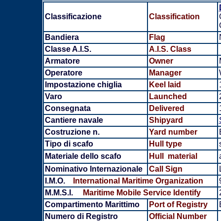
Classificazione
Classification
Bandiera
Flag
Classe A.I.S.
A.I.S. Class
Armatore
Owner
Operatore
Manager
Impostazione chiglia
Keel laid
Varo
Launched
Consegnata
Delivered
Cantiere navale
Shipyard
Costruzione n.
Yard number
Tipo di scafo
Hull type
Materiale dello scafo
Hull material
Nominativo Internazionale
Call Sign
I.M.O.
International Maritime Organization
M.M.S.I.
Maritime Mobile Service Identify
Compartimento Marittimo
Port of Registry
Numero di Registro
Official Number