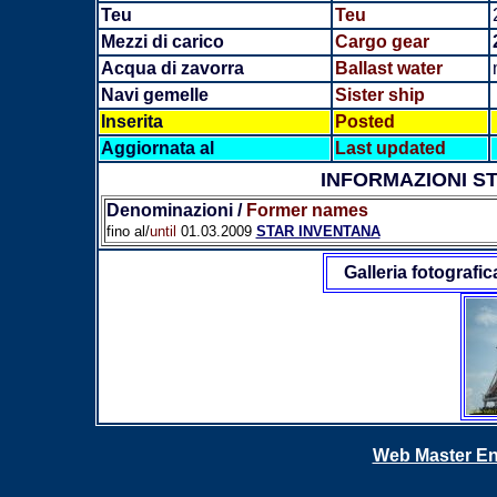
Teu
Teu
Mezzi di carico
Cargo gear
Acqua di zavorra
Ballast water
Navi gemelle
Sister ship
Inserita
Posted
Aggiornata al
Last updated
INFORMAZIONI S
Denominazioni /
Former names
fino al/
until
01.03.2009
STAR INVENTANA
Galleria fotografic
Web Master En