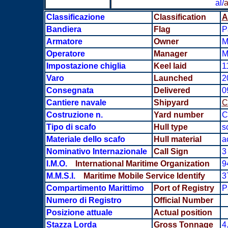
al/
a
Classificazione
Classification
A
Bandiera
Flag
P
Armatore
Owner
M
Operatore
Manager
M
Impostazione chiglia
Keel laid
1
Varo
Launched
2
Consegnata
Delivered
0
Cantiere navale
Shipyard
C
Costruzione n.
Yard number
C
Tipo di scafo
Hull type
s
Materiale dello scafo
Hull material
a
Nominativo Internazionale
Call Sign
3
I.M.O.
International Maritime Organization
9
M.M.S.I.
Maritime Mobile Service Identify
3
Compartimento Marittimo
Port of Registry
P
Numero di Registro
Official Number
Posizione attuale
Actual position
Stazza Lorda
Gross Tonnage
4