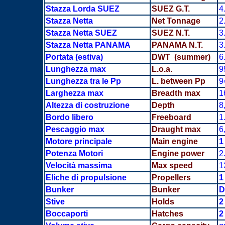
Stazza Lorda SUEZ
SUEZ G.T.
4
Stazza Netta
Net Tonnage
2
Stazza Netta SUEZ
SUEZ N.T.
3
Stazza Netta PANAMA
PANAMA N.T.
3
Portata
(estiva)
DWT (summer)
6
Lunghezza max
L.o.a.
9
Lunghezza tra le Pp
L. between Pp
9
Larghezza max
Breadth max
1
Altezza di costruzione
Depth
8
Bordo libero
Freeboard
1
Pescaggio max
Draught max
6
Motore principale
Main engine
1
Potenza Motori
Engine power
2
Velocità massima
Max speed
1
Eliche di propulsione
Propellers
1
Bunker
Bunker
D
Stive
Holds
2
Boccaporti
Hatches
2 