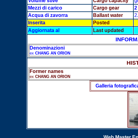
Volume stive
Cargo capacity
g
Mezzi di carico
Cargo gear
Acqua di zavorra
Ballast water
2
Inserita
Posted
Aggiornata al
Last updated
INFORM
Denominazioni
ex
CHANG AN ORION
HIS
Former names
ex
CHANG AN ORION
Galleria fotografic
Web Master En