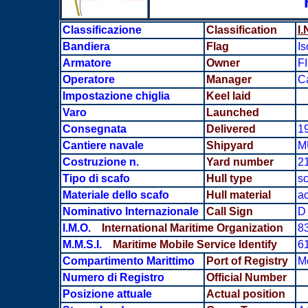
Classificazione
Classification
I.
Bandiera
Flag
Is
Armatore
Owner
F
Operatore
Manager
Ca
Impostazione chiglia
Keel laid
Varo
Launched
Consegnata
Delivered
1
Cantiere navale
Shipyard
M
Costruzione n.
Yard number
2
Tipo di scafo
Hull type
sc
Materiale dello scafo
Hull material
ac
Nominativo Internazionale
Call Sign
D 
I.M.O.
International Maritime Organization
8
M.M.S.I.
Maritime Mobile Service Identify
6
Compartimento Marittimo
Port of Registry
M
Numero di Registro
Official Number
Posizione attuale
Actual position