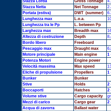
Stazza Lorda
Gross Tonnage
4
Stazza Netta
Net Tonnage
2
Portata
(estiva)
DWT (summer)
6
Lunghezza max
L.o.a.
1
Lunghezza tra le Pp
L. between Pp
Larghezza max
Breadth max
1
Altezza di costruzione
Depth
8
Bordo libero
Freeboard
Pescaggio max
Draught max
6
Motore principale
Main engine
1
Potenza Motori
Engine power
Velocità massima
Max speed
13
Eliche di propulsione
Propellers
1
Bunker
Bunker
Stive
Holds
2
Boccaporti
Hatches
2
Volume stive
Cargo capacity
g
Mezzi di carico
Cargo gear
2
-
Acqua di zavorra
Ballast water