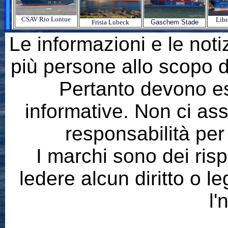
CSAV Rio Lontue
Lib
Frisia Lubeck
Gaschem Stade
Le informazioni e le noti
più persone allo scopo di
Pertanto devono e
informative. Non ci a
responsabilità per
I marchi sono dei risp
ledere alcun diritto o l
l'