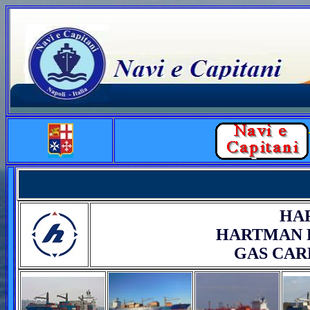
HA
HARTMAN R
GAS CARR