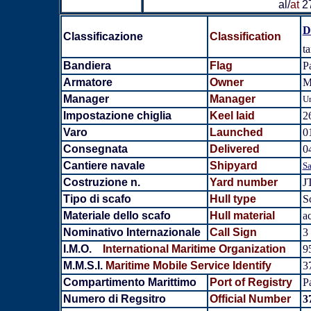
al/
at
2
D
Classificazione
Classification
t
Bandiera
Flag
P
Armatore
Owner
M
Manager
Manager
Un
Impostazione chiglia
Keel laid
2
Varo
Launched
0
Consegnata
Delivered
0
Cantiere navale
Shipyard
Sa
Costruzione n.
Yard number
J
Tipo di scafo
Hull type
S
Materiale dello scafo
Hull material
a
Nominativo Internazionale
Call Sign
3
I.M.O.
International Maritime Organization
9
M.M.S.I.
Maritime Mobile Service Identify
3
Compartimento Marittimo
Port of Registry
P
Numero di Regsitro
Official Number
3