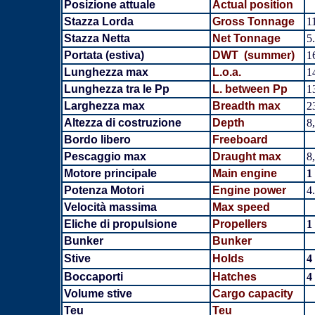
Posizione attuale
Actual position
Stazza Lorda
Gross Tonnage
1
Stazza Netta
Net Tonnage
5
Portata (estiva)
DWT (summer)
1
Lunghezza max
L.o.a.
1
Lunghezza tra le Pp
L. between Pp
1
Larghezza max
Breadth
max
2
Altezza di costruzione
Depth
8
Bordo libero
Freeboard
Pescaggio max
Draught max
8
Motore principale
Main engine
1
Potenza Motori
Engine power
4
Velocità massima
Max speed
Eliche di propulsione
Propellers
1
Bunker
Bunker
Stive
Holds
4
Boccaporti
Hatches
4
Volume stive
Cargo capacity
Teu
Teu