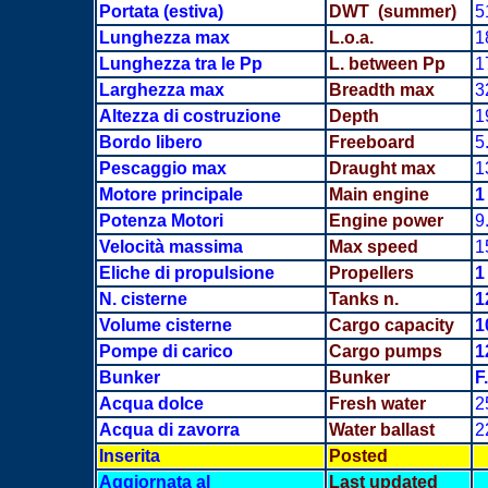
Portata
(estiva)
DWT (summer)
5
Lunghezza max
L.o.a.
1
Lunghezza tra le Pp
L. between Pp
1
Larghezza max
Breadth
max
3
Altezza di costruzione
Depth
1
Bordo libero
Freeboard
5
Pescaggio max
Draught max
1
Motore principale
Main engine
1
Potenza Motori
Engine power
9
Velocità massima
Max speed
1
Eliche di propulsione
Propellers
1
N. cisterne
Tanks n.
1
Volume cisterne
Cargo capacity
1
Pompe di carico
Cargo pumps
1
Bunker
Bunker
F
Acqua dolce
Fresh water
2
Acqua di zavorra
Water ballast
2
Inserita
Posted
Aggiornata al
Last updated