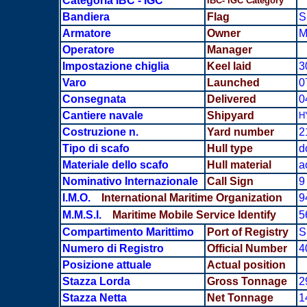
Categoria IBC - IGC
IBC- IGC Category
Bandiera
Flag
S
Armatore
Owner
M
Operatore
Manager
Impostazione chiglia
Keel laid
3
Varo
Launched
0
Consegnata
Delivered
0
Cantiere navale
Shipyard
H
Costruzione n.
Yard number
2
Tipo di scafo
Hull type
d
Materiale dello scafo
Hull material
a
Nominativo Internazionale
Call Sign
9
I.M.O.
International Maritime Organization
9
M.M.S.I.
Maritime Mobile Service Identify
5
Compartimento Marittimo
Port of Registry
S
Numero di Registro
Official Number
4
Posizione attuale
Actual position
Stazza Lorda
Gross Tonnage
2
Stazza Netta
Net Tonnage
1