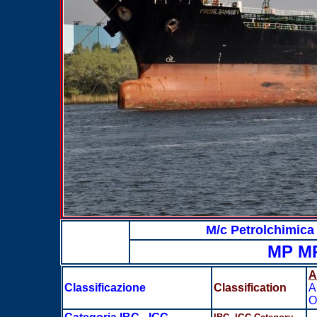
M/c Petrolchimi
MP M
A
Classificazione
Classification
A
O