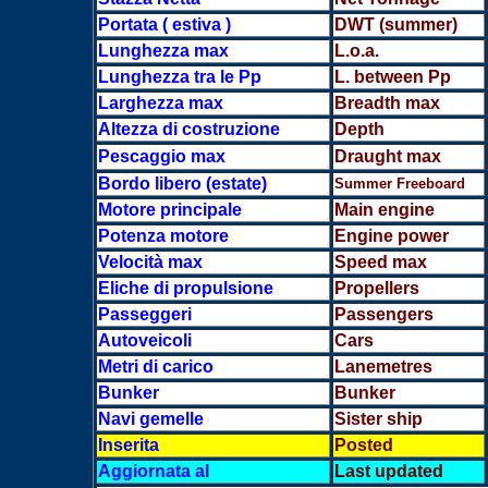
Portata ( estiva )
DWT (summer)
Lunghezza max
L.o.a.
Lunghezza tra le Pp
L. between Pp
L
arghezza max
Breadth max
Altezza di costruzione
Depth
Pescaggio max
Draught max
Bordo libero (estate)
Summer Freeboard
Motore principale
Main engine
Potenza motore
Engine power
Velocità max
Speed max
Eliche di propulsione
Propellers
Passeggeri
Passengers
Autoveicoli
Cars
Metri di carico
Lanemetres
Bunker
Bunker
Navi gemelle
Sister ship
Inserita
Posted
Aggiornata al
Last updated