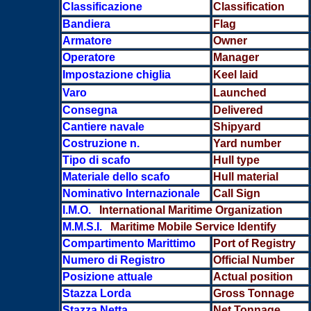
Classificazione
Classification
Bandiera
Flag
Armatore
Owner
Operatore
Manager
Impostazione chiglia
Keel laid
Varo
Launched
Consegna
Delivered
Cantiere navale
Shipyard
Costruzione n.
Yard number
Tipo di scafo
Hull type
Materiale dello scafo
Hull material
Nominativo Internazionale
Call Sign
I.M.O.
International Maritime Organization
M.M.S.I.
Maritime Mobile Service Identify
Compartimento Marittimo
Port of Registry
Numero di Registro
Official Number
Posizione attuale
Actual position
Stazza Lorda
Gross Tonnage
Stazza Netta
Net Tonnage