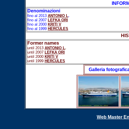
INFORM
Denominazioni
fino al 2013
ANTONIO L
.
fino al 2007
LEFKA ORI
fino al 2000
KRITI V
fino al 1999
HERCULES
HIS
Former names
until 2013
ANTONIO L
.
until 2007
LEFKA ORI
until
2000
KRITI V
until 1999
HERCULES
Galleria fotografic
Web Master En