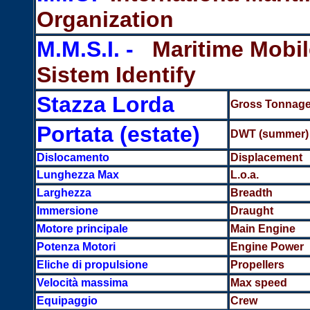
Organization
M.M.S.I. -
Maritime Mobil
Sistem Identify
Stazza Lorda
Gross Tonnag
Portata (estate)
DWT (summer)
Dislocamento
Displacement
Lunghezza Max
L.o.a.
Larghezza
Breadth
Immersione
Draught
Motore principale
Main Engine
Potenza Motori
Engine Power
Eliche di propulsione
Propellers
Velocità massima
Max speed
Equipaggio
Crew