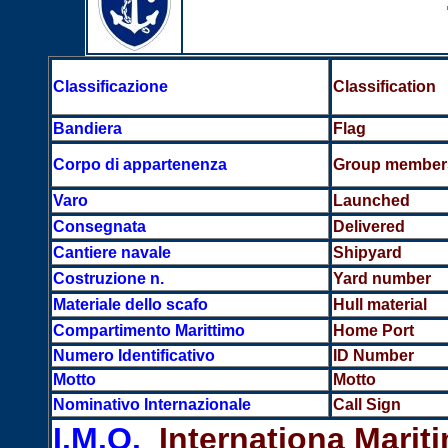
Classificazione
Classification
Bandiera
Flag
Corpo di appartenenza
Group member
Varo
Launched
Consegnata
Delivered
Cantiere navale
Shipyard
Costruzione n.
Yard number
Materiale dello scafo
Hull material
Compartimento Marittimo
Home Port
Numero Identificativo
ID Number
Motto
Motto
Nominativo Internazionale
Call Sign
I.M.O.
Internationa Marit