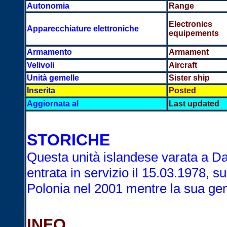
Autonomia
Range
Electronics
Apparecchiature elettroniche
equipements
Armamento
Armament
Velivoli
Aircraft
Unità gemelle
Sister ship
Inserita
Posted
Aggiornata al
Last updated
INFOR
STORICHE
Questa unità islandese varata a D
entrata in servizio il 15.03.1978, s
Polonia nel 2001 mentre la sua ge
INFO