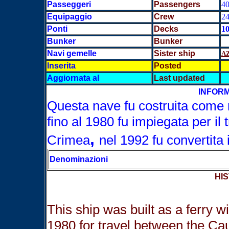
Passeggeri
Passengers
40
Equipaggio
Crew
2
Ponti
Decks
1
Bunker
Bunker
Navi gemelle
Sister ship
A
Inserita
Posted
Aggiornata al
Last updated
INFORM
Questa nave fu costruita come 
fino al 1980 fu impiegata per il 
,
Crimea
nel 1992 fu convertita 
Denominazioni
HIS
This ship was built as a ferry wi
1980 for travel between the Ca