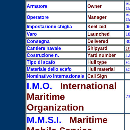
Bl
Armatore
Owner
Uk
Bl
Operatore
Manager
Uk
Impostazione chiglia
Keel laid
06
Varo
Launched
18
Consegna
Delivered
30
Cantiere navale
Shipyard
Oy
Costruzione n.
Yard number
1
Tipo di scafo
Hull type
sc
Materiale dello scafo
Hull material
ac
Nominativo Internazionale
Call Sign
I.M.O.
International
Maritime
7
Organization
M.M.S.I.
Maritime