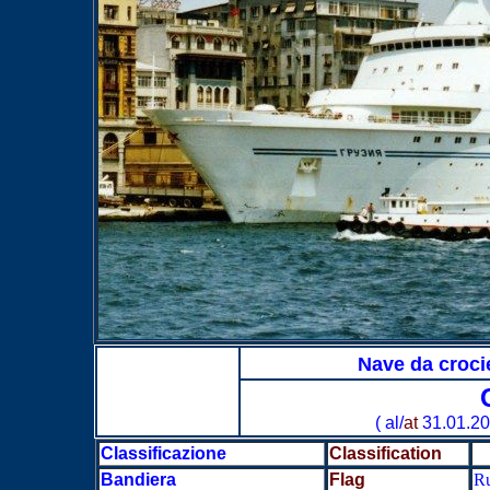
Nave da croc
( al/
at
31.01.2
Classificazione
Classification
Bandiera
Flag
Ru