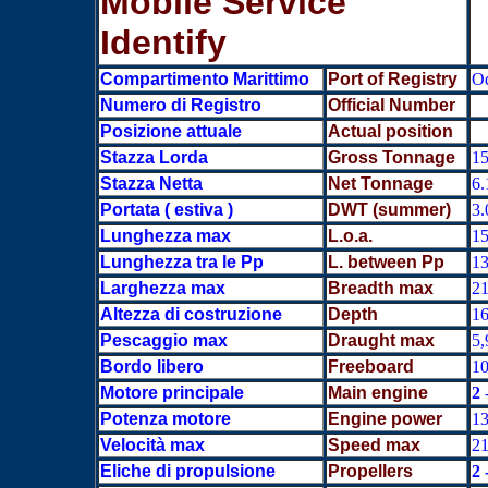
Mobile Service
Identify
Compartimento Marittimo
Port of Registry
Od
Numero di Registro
Official Number
Posizione attuale
Actual position
Stazza Lorda
Gross Tonnage
15
Stazza Netta
Net Tonnage
6.
Portata ( estiva )
DWT (summer)
3.
Lunghezza max
L.o.a.
15
Lunghezza tra le Pp
L. between Pp
13
L
arghezza max
Breadth max
21
Altezza di costruzione
Depth
16
Pescaggio max
Draught max
5,
Bordo libero
Freeboard
10
Motore principale
Main engine
2
-
Potenza motore
Engine power
13
Velocità max
Speed max
21
Eliche di propulsione
Propellers
2 