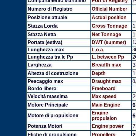
P
Compartimento Marittimo
Port of Registry
Numero di Registro
Official Number
Posizione attuale
Actual position
1
Stazza Lorda
Gross Tonnage
1
Stazza Netta
Net Tonnage
Portata (estiva)
DWT (summer)
1
Lunghezza max
L.o.a.
3
Lunghezza tra le Pp
L. between Pp
2
3
Larghezza
Breadth max
1
Altezza di costruzione
Depth
Pescaggio max
Draught max
8
Bordo libero
Freeboard
2
Velocità massima
Max speed
Motore Principale
Main Engine
Engine
6
Motore di propulsione
propulsion
7
Potenza Motori
Engine power
2
Eliche di propulsione
Propellers