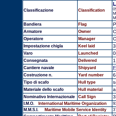
L
0
Classificazione
Classification
M
M
P
Bandiera
Flag
C
Armatore
Owner
C
Operatore
Manager
3
Impostazione chigla
Keel laid
0
Varo
Launched
1
Consegnata
Delivered
F
Cantiere navale
Shipyard
6
Costruzione n.
Yard number
s
Tipo di scafo
Hull type
a
Materiale dello scafo
Hull material
3
Nominativo Internazionale
Call Sign
I.M.O.
International Maritime Organization
9
M.M.S.I.
Maritime Mobile Service Identity
3