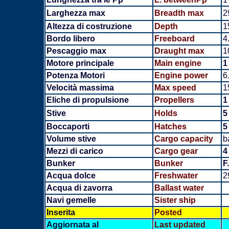
Larghezza max
Breadth
max
2
Altezza di costruzione
Depth
1
Bordo libero
Freeboard
4
Pescaggio max
Draught max
1
Motore principale
Main engine
1
Potenza Motori
Engine power
6
Velocità massima
Max speed
1
Eliche di propulsione
Propellers
1
Stive
Holds
5
Boccaporti
Hatches
5
Volume stive
Cargo capacity
b
Mezzi di carico
Cargo gear
4
Bunker
Bunker
F
Acqua dolce
Freshwater
2
Acqua di zavorra
Ballast water
Navi gemelle
Sister ship
Inserita
Posted
Aggiornata al
Last updated