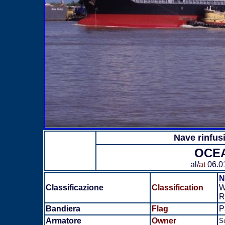
Nave rinfus
OCE
al/
at
06.0
N
Classificazione
Classification
W
R
Bandiera
Flag
P
Armatore
Owner
S