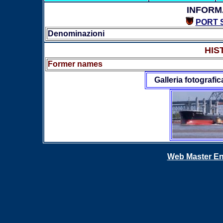
INFORM
PORT 
Denominazioni
HIS
Former names
Galleria fotografic
Web Master En