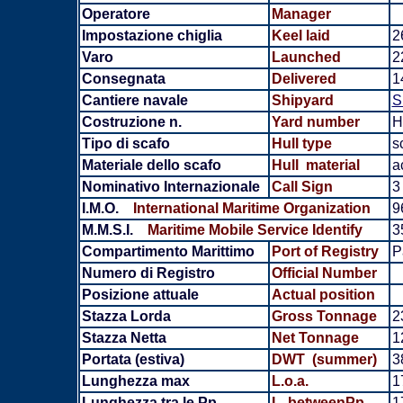
Operatore
Manager
Impostazione chiglia
Keel laid
2
Varo
Launched
2
Consegnata
Delivered
1
Cantiere navale
Shipyard
S
Costruzione n.
Yard number
H
Tipo di scafo
Hull type
s
Materiale dello scafo
Hull material
a
Nominativo Internazionale
Call Sign
3
I.M.O.
International Maritime Organization
9
M.M.S.I.
Maritime Mobile Service Identify
3
Compartimento Marittimo
Port of Registry
P
Numero di Registro
Official Number
Posizione attuale
Actual position
Stazza Lorda
Gross Tonnage
2
Stazza Netta
Net Tonnage
1
Portata (estiva)
DWT (summer)
3
Lunghezza max
L.o.a.
1
Lunghezza tra le Pp
L. betweenPp
1