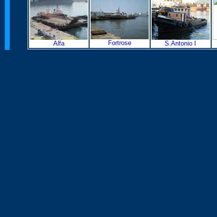
Fortrose
Alfa
S.Antonio I