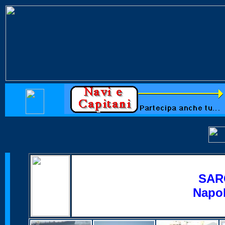
SAR
Napol