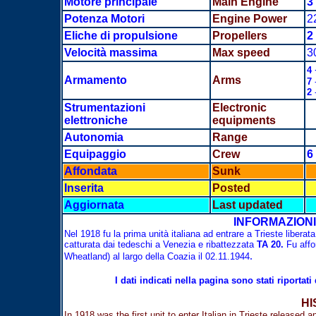
Motore principale
Main Engine
3
Potenza Motori
Engine Power
2
Eliche di propulsione
Propellers
2
Velocità massima
Max speed
3
4
Armamento
Arms
7
2
Strumentazioni
Electronic
elettroniche
equipments
Autonomia
Range
Equipaggio
Crew
6
Affondata
Sunk
Inserita
Posted
Aggiornata
Last updated
INFORMAZIONI 
Nel 1918 fu la prima unità italiana ad entrare a Trieste libera
catturata dai tedeschi a Venezia e ribattezzata
TA 20.
Fu affo
.
Wheatland) al largo della Coazia il 02.11.1944
I dati indicati nella pagina sono stati riportati dal s
HISTORICAL 
In 1918 was the first unit to enter Italian in Trieste releas