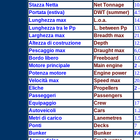
Stazza Netta
Net Tonnage
10
Portata (estiva)
DWT (summer)
4.
Lunghezza max
L.o.a.
14
Lunghezza tra le Pp
L. between Pp
13
L
arghezza max
Breadth max
21
Altezza di costruzione
Depth
12
Pescaggio max
Draught max
6,
Bordo libero
Freeboard
1.
Motore principale
Main engine
2
-
Potenza motore
Engine power
12
Velocità max
Speed max
20
Eliche
Propellers
2
-
Passeggeri
Passengers
Equipaggio
Crew
17
Autoveicoli
Cars
1.
Metri di carico
Lanemetres
1.
Ponti
Decks
7
Bunker
Bunker
F.