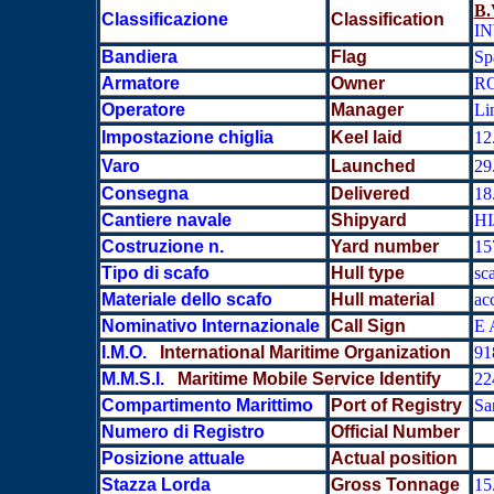
B.
Classificazione
Classification
IN
Bandiera
Flag
Sp
Armatore
Owner
RO
Operatore
Manager
Li
Impostazione chiglia
Keel laid
12
Varo
Launched
29
Consegna
Delivered
18
Cantiere navale
Shipyard
HI
Costruzione n.
Yard number
15
Tipo di scafo
Hull type
sc
Materiale dello scafo
Hull material
ac
Nominativo Internazionale
Call Sign
E 
I.M.O.
International Maritime Organization
91
M.M.S.I.
Maritime Mobile Service Identify
22
Compartimento Marittimo
Port of Registry
Sa
Numero di Registro
Official Number
Posizione attuale
Actual position
Stazza Lorda
Gross Tonnage
15