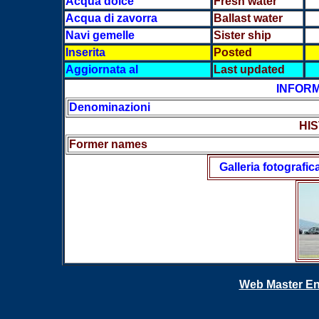
Acqua dolce
Fresh water
Acqua di zavorra
Ballast water
Navi gemelle
Sister ship
Inserita
Posted
Aggiornata al
Last updated
INFORM
Denominazioni
HIS
Former names
Galleria fotografic
Web Master En