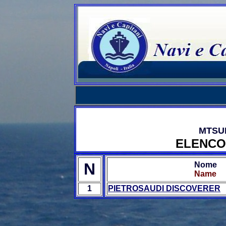
MTSUI
ELENCO
N
Nome
Name
1
PIETROSAUDI DISCOVERER