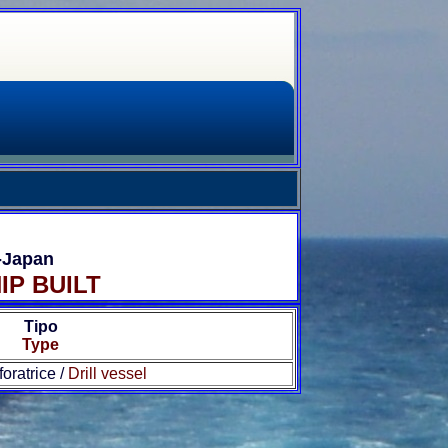
-Japan
IP BUILT
Tipo
Type
oratrice /
Drill vessel