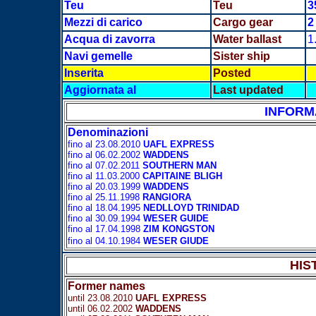
Teu
Teu
3
Mezzi di carico
Cargo gear
2
Acqua di zavorra
Water ballast
1
Navi gemelle
Sister ship
Inserita
Posted
Aggiornata al
Last updated
INFORM
Denominazioni
fino al 23.08.2010
UAFL EXPRESS
fino al 06.02.2002
WADDENS
fino al 07.02.2011
SOUTHERN MAN
fino al 11.03.2000
CAPITAINE BLIGH
fino al 20.03.1999
WADDENS
fino al 25.11.1998
RANGIORA
fino al 18.04.1995
NEDLLOYD TRINIDAD
fino al 30.09.1994
WESER GUIDE
fino al 17.04.1998
ZIM KONGSTON
fino al 04.10.1984
WESER GIUDE
HIS
Former names
until 23.08.2010
UAFL EXPRESS
until 06.02.2002
WADDENS