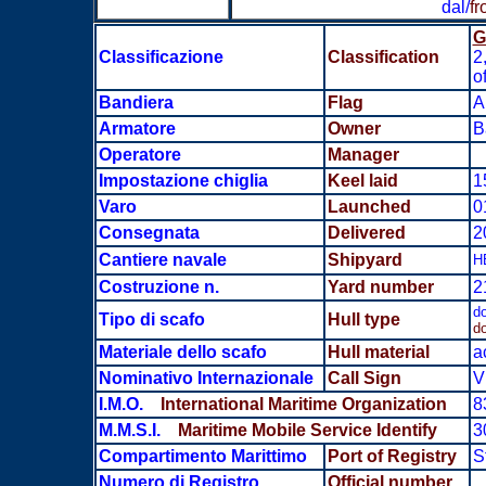
dal/
fr
G
Classificazione
Classification
2
o
Bandiera
Flag
A
Armatore
Owner
B
Operatore
Manager
Impostazione chiglia
Keel laid
1
Varo
Launched
0
Consegnata
Delivered
2
Cantiere navale
Shipyard
H
Costruzione n.
Yard number
2
do
Tipo di scafo
Hull type
do
Materiale dello scafo
Hull material
a
Nominativo Internazionale
Call Sign
V
I.M.O.
International Maritime Organization
8
M.M.S.I.
Maritime Mobile Service Identify
3
Compartimento Marittimo
Port of Registry
S
Numero di Registro
Official number