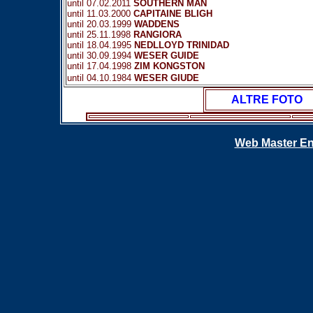
until 07.02.2011
SOUTHERN MAN
until 11.03.2000
CAPITAINE BLIGH
until 20.03.1999
WADDENS
until 25.11.1998
RANGIORA
until 18.04.1995
NEDLLOYD TRINIDAD
until 30.09.1994
WESER GUIDE
until 17.04.1998
ZIM KONGSTON
until 04.10.1984
WESER GIUDE
ALTRE FOTO
Web Master En