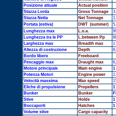
Posizione attuale
Actual position
Stazza Lorda
Gross Tonnage
3
Stazza Netta
Net Tonnage
1
Portata
(estiva)
DWT (summer)
5
Lunghezza max
L.o.a.
9
Lunghezza tra le PP
L.between Pp
8
Larghezza max
Breadth
max
1
Altezza di costruzione
Depth
8
Bordo libero
Freeboard
Pescaggio max
Draught max
6
Motore principale
Main engine
1
Potenza Motori
Engine power
2
Velocità massima
Max speed
1
Eliche di propulsione
Propellers
1
Bunker
Bunker
F
Stive
Holds
1
Boccaporti
Hatches
1
Volume stive
Cargo capacity