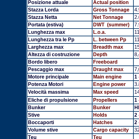
Posizione attuale
Actual position
Stazza Lorda
Gross Tonnage
4
Stazza Netta
Net Tonnage
2
Portata (estiva)
DWT (summer)
7
Lunghezza max
L.o.a.
1
Lunghezza tra le Pp
L. between Pp
1
Larghezza max
Breadth
max
1
Altezza di costruzione
Depth
8
Bordo libero
Freeboard
Pescaggio max
Draught max
7
Motore principale
Main engine
1
Potenza Motori
Engine power
3
Velocità massima
Max speed
14
Eliche di propulsione
Propellers
1
Bunker
Bunker
H
Stive
Holds
2
Boccaporti
Hatches
2
Volume stive
Cargo capacity
32
Teu
Teu