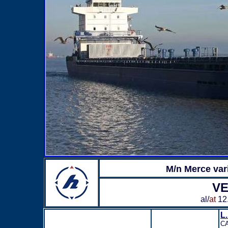
M/n Merce var
VE
al/
at
12
L.
C