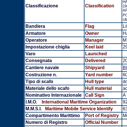
H
Classificazione
Classification
19
AP
P
U
Bandiera
Flag
Li
Armatore
Owner
H
Operatore
Manager
M
Impostazione chiglia
Keel laid
2
Varo
Launched
Consegnata
Delivered
2
Cantiere navale
Shipyard
B
Costruzione n.
Yard number
6
Tipo di scafo
Hull type
do
Materiale dello scafo
Hull material
ac
Nominativo Internazionale
Call Sign
A 
I.M.O.
International Maritime Organization
9
M.M.S.I.
Maritime Mobile Service Identify
6
Compartimento Marittimo
Port of Registry
M
Numero di Registro
Official Number