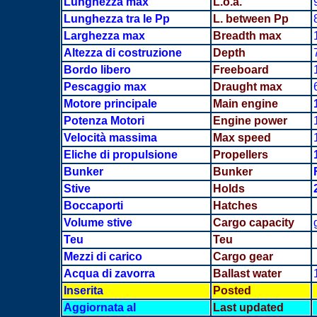
Lunghezza max
L.o.a.
Lunghezza tra le Pp
L. between Pp
Larghezza max
Breadth
max
Altezza di costruzione
Depth
Bordo libero
Freeboard
Pescaggio max
Draught max
Motore principale
Main engine
Potenza Motori
Engine power
Velocità massima
Max speed
Eliche di propulsione
Propellers
Bunker
Bunker
Stive
Holds
Boccaporti
Hatches
Volume stive
Cargo capacity
Teu
Teu
Mezzi di carico
Cargo gear
Acqua di zavorra
Ballast water
Inserita
Posted
Aggiornata al
Last updated