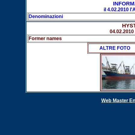
INFORM
il 4.02.2010 
Denominazioni
HYS
04.02.2010
Former names
ALTRE FOTO
Web Master En