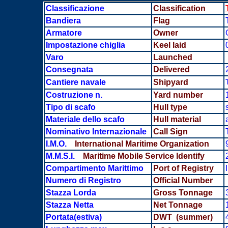
Classificazione
Classification
Bandiera
Flag
Armatore
Owner
Impostazione chiglia
Keel laid
Varo
Launched
Consegnata
Delivered
Cantiere navale
Shipyard
Costruzione n.
Yard number
Tipo di scafo
Hull type
Materiale dello scafo
Hull material
Nominativo Internazionale
Call Sign
I.M.O.
International Maritime Organization
M.M.S.I.
Maritime Mobile Service Identify
Compartimento Marittimo
Port of Registry
Numero di Registro
Official Number
Stazza Lorda
Gross Tonnage
Stazza Netta
Net Tonnage
Portata(estiva)
DWT (summer)