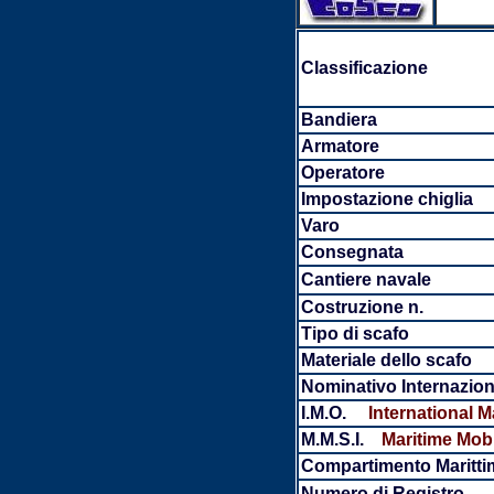
Classificazione
Bandiera
Armatore
Operatore
Impostazione chiglia
Varo
Consegnata
Cantiere navale
Costruzione n.
Tipo di scafo
Materiale dello scafo
Nominativo Internazion
I.M.O.
International M
M.M.S.I.
Maritime Mobi
Compartimento Maritti
Numero di Registro