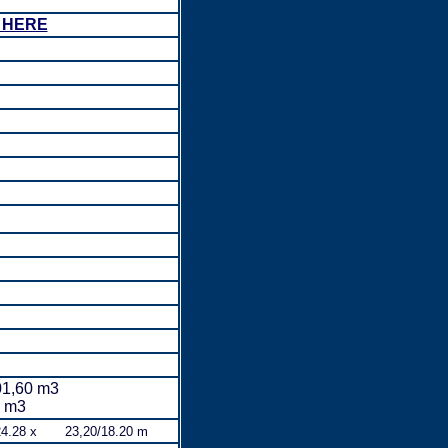
K HERE
01,60 m3
0 m3
24.28 x 23,20/18.20 m