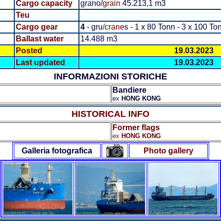
Cargo capacity
grano/
grain
45.213,1 m3
Teu
Cargo gear
4
- gru
/crane
s
- 1 x 80 Tonn - 3 x 100 To
Ballast water
14.488 m3
Posted
19.03.2023
Last updated
19.03.2023
INFORMAZIONI STORICHE
Bandiere
ex
HONG KONG
HISTORICAL INFO
Former flags
ex
HONG KONG
Galleria fotografica
Photo gallery