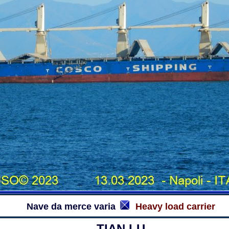
Nave da merce varia
Heavy load carrier
TIAN LU