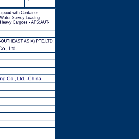
ipped with Container
-Water Survey;Loading
r Heavy Cargoes - AFS;AUT-
OUTHEAST ASIA) PTE.LTD.
o., Ltd.
 Co., Ltd. -China