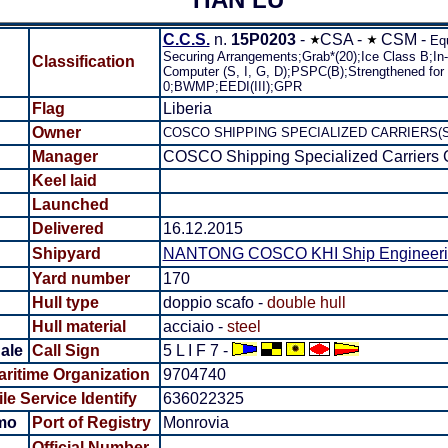
C.C.S.
n.
15P0203
-
CSA -
CSM -
Equ
Securing Arrangements;Grab*(20);Ice Class B;In
Classification
Computer (S, I, G, D);PSPC(B);Strengthened fo
0;BWMP;EEDI(III);GPR
Flag
Liberia
Owner
COSCO SHIPPING SPECIALIZED CARRIERS(S
Manager
COSCO Shipping Specialized Carriers C
Keel laid
Launched
Delivered
16.12.2015
Shipyard
NANTONG COSCO KHI Ship Engineering
Yard number
170
Hull type
doppio scafo -
double hull
Hull material
acciaio -
steel
ale
Call Sign
5 L I F 7 -
aritime Organization
9704740
le Service Identify
636022325
mo
Port of Registry
Monrovia
Official Number