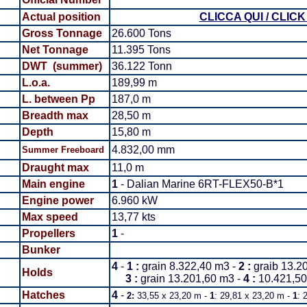
Actual position
CLICCA QUI / CLIC
Gross Tonnage
26.600 Tons
Net Tonnage
11.395 Tons
DWT (summer)
36.122 Tonn
L.o.a.
189,99 m
L. between Pp
187,0 m
Breadth
max
28,50 m
Depth
15,80 m
4.832,00 mm
Summer
Freeboard
Draught max
11,0 m
Main engine
1
- Dalian Marine 6RT-FLEX50-B*1
Engine power
6.960 kW
Max speed
13,77 kts
Propellers
1
-
Bunker
4
-
1
:
grain 8.322,40 m3 -
2 :
graib 13.2
Holds
3
:
grain 13.201,60 m3 -
4 :
10.421,5
Hatches
4
-
2:
33,55 x 23,20 m -
1
: 29,81 x 23,20 m -
1
: 