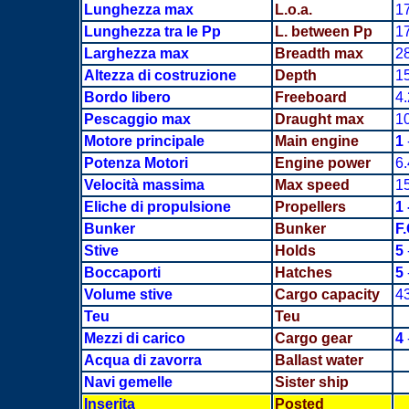
Lunghezza max
L.o.a.
1
Lunghezza tra le Pp
L. between Pp
1
Larghezza max
Breadth
max
2
Altezza di costruzione
Depth
1
Bordo libero
Freeboard
4
Pescaggio max
Draught max
1
Motore principale
Main engine
1
Potenza Motori
Engine power
6
Velocità massima
Max speed
15
Eliche di propulsione
Propellers
1 
Bunker
Bunker
F
Stive
Holds
5
Boccaporti
Hatches
5
Volume stive
Cargo capacity
4
Teu
Teu
Mezzi di carico
Cargo gear
4
Acqua di zavorra
Ballast water
Navi gemelle
Sister ship
Inserita
Posted