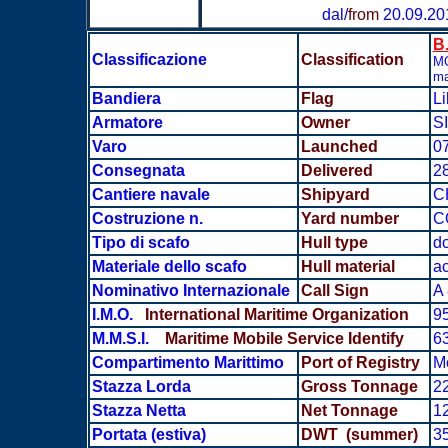
dal/
from
20.09.2
B.
Classificazione
Classification
MO
ma
Bandiera
Flag
Li
Armatore
Owner
S
Varo
Launched
0
Consegnata
Delivered
2
Cantiere navale
Shipyard
C
Costruzione n.
Yard number
C
Tipo di scafo
Hull type
do
Materiale dello scafo
Hull material
ac
Nominativo Internazionale
Call Sign
A 
I.M.O.
International Maritime Organization
9
M.M.S.I.
Maritime Mobile Service Identify
6
Compartimento Marittimo
Port of Registry
M
Stazza Lorda
Gross Tonnage
2
Stazza Netta
Net Tonnage
1
Portata
(estiva)
DWT (summer)
3