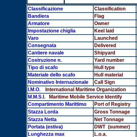
Classificazione
Classification
Bandiera
Flag
Armatore
Owner
Impostazione chiglia
Keel laid
Varo
Launched
Consegnata
Delivered
Cantiere navale
Shipyard
Costruzione n.
Yard number
Tipo di scafo
Hull type
Materiale dello scafo
Hull material
Nominativo Internazionale
Call Sign
I.M.O.
International Maritime Organization
M.M.S.I.
Maritime Mobile Service Identify
Compartimento Marittimo
Port of Registry
Stazza Lorda
Gross Tonnage
Stazza Netta
Net Tonnage
Portata
(estiva)
DWT (summer)
Lunghezza max
L.o.a.