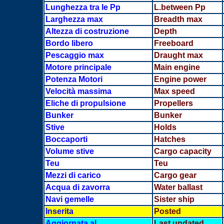
Lunghezza tra le Pp
L.between Pp
Larghezza max
Breadth
max
Altezza di costruzione
Depth
Bordo libero
Freeboard
Pescaggio max
Draught max
Motore principale
Main engine
Potenza Motori
Engine power
Velocità massima
Max speed
Eliche di propulsione
Propellers
Bunker
Bunker
Stive
Holds
Boccaporti
Hatches
Volume stive
Cargo capacity
Teu
Teu
Mezzi di carico
Cargo gear
Acqua di zavorra
Water ballast
Navi gemelle
Sister ship
Inserita
Posted
Aggiornata al
Last updated