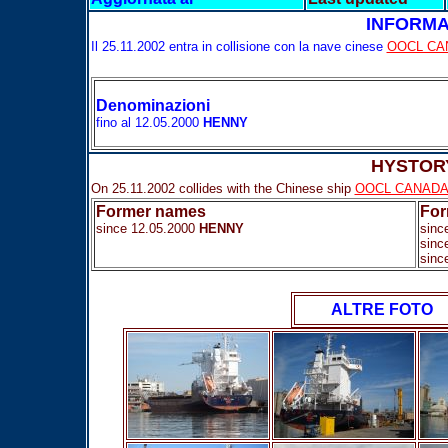
INFORMAZIONI S
Il 25.11.2002 entra in collisione con la nave cinese
OOCL CA
Denominazioni
fino al 12.05.2000
HENNY
HYSTORYCAL 
On 25.11.2002 collides with the Chinese ship
OOCL CANAD
Former names
For
since
12.05.2000
HENNY
sinc
sinc
sinc
ALTRE FOTO