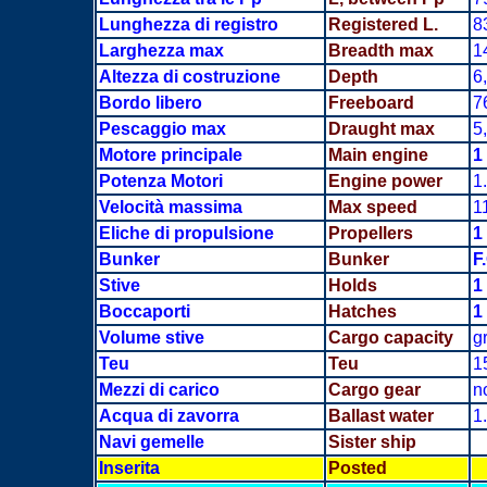
Lunghezza di registro
Registered L.
8
Larghezza max
Breadth
max
1
Altezza di costruzione
Depth
6
Bordo libero
Freeboard
7
Pescaggio max
Draught max
5
Motore principale
Main engine
1
Potenza Motori
Engine power
1
Velocità massima
Max speed
1
Eliche di propulsione
Propellers
1
Bunker
Bunker
F
Stive
Holds
1 
Boccaporti
Hatches
1 
Volume stive
Cargo capacity
g
Teu
Teu
1
Mezzi di carico
Cargo gear
n
Acqua di zavorra
Ballast water
1
Navi gemelle
Sister ship
Inserita
Posted