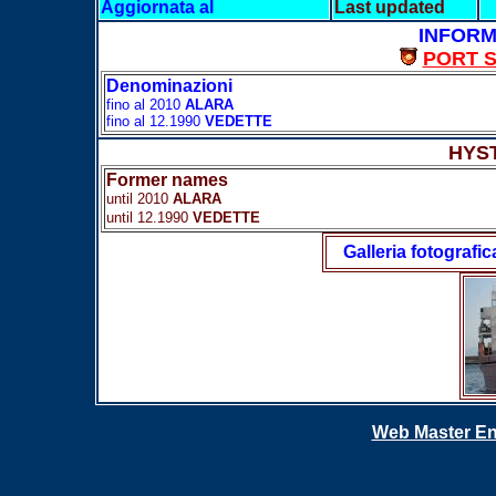
Aggiornata al
Last updated
INFORM
PORT 
Denominazioni
fino al 2010
ALARA
fino al 12.1990
VEDETTE
HYS
Former names
until 2010
ALARA
until 12.1990
VEDETTE
Galleria fotografic
Web Master En