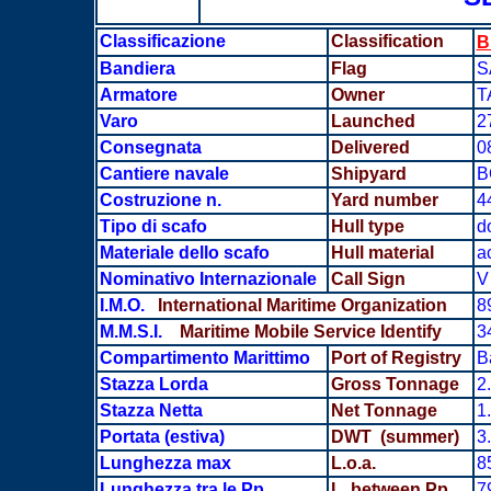
Classificazione
Classification
B
Bandiera
Flag
S
Armatore
Owner
T
Varo
Launched
2
Consegnata
Delivered
0
Cantiere navale
Shipyard
B
Costruzione n.
Yard number
4
Tipo di scafo
Hull type
d
Materiale dello scafo
Hull material
a
Nominativo Internazionale
Call Sign
V
I.M.O.
International Maritime Organization
8
M.M.S.I.
Maritime Mobile Service Identify
3
Compartimento Marittimo
Port of Registry
B
Stazza Lorda
Gross Tonnage
2
Stazza Netta
Net Tonnage
1
Portata
(estiva)
DWT (summer)
3
Lunghezza max
L.o.a.
8
Lunghezza tra le Pp
L, between Pp
7