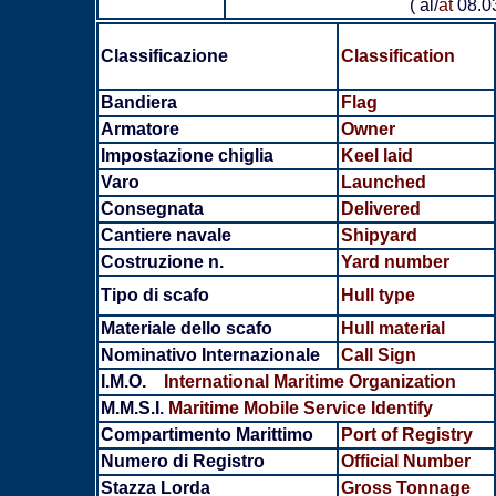
( al/
at
08.0
Classificazione
Classification
Bandiera
Flag
Armatore
Owner
Impostazione chiglia
Keel laid
Varo
Launched
Consegnata
Delivered
Cantiere navale
Shipyard
Costruzione n.
Yard number
Tipo di scafo
Hull type
Materiale dello scafo
Hull material
Nominativo Internazionale
Call Sign
I.M.O.
International Maritime Organization
M.M.S.I
.
Maritime Mobile Service Identify
Compartimento Marittimo
Port of Registry
Numero di Registro
Official Number
Stazza Lorda
Gross Tonnage