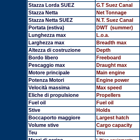
Stazza Lorda SUEZ
G.T Suez Canal
Stazza Netta
Net Tonnage
Stazza Netta SUEZ
N.T. Suez Canal
Portata (estiva)
DWT (summer)
Lunghezza max
L.o.a.
Larghezza max
Breadth
max
Altezza di costruzione
Depth
Bordo libero
Freeboard
Pescaggio max
Draught max
Motore principale
Main engine
Potenza Motori
Engine power
Velocità massima
Max speed
Eliche di propulsione
Propellers
Fuel oil
Fuel oil
Stive
Holds
Boccaporto maggiore
Largest hatch
Volume stive
Cargo capacity
Teu
Teu