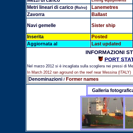
Mezzi di carico
Lifting equipments
Metri lineari di carico
Lanemetres
(Ro/ro)
Zavorra
Ballast
Navi gemelle
Sister ship
Inserita
Posted
Aggiornata al
Last updated
INFORMAZIONI S
PORT STA
Nel marzo 2012 si è incagliata sulla scogliera nei pressi di M
In March 2012 ran aground on the reef near Messina (ITALY)
Denominazioni
Former names
/
Galleria fotografic